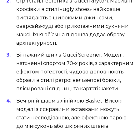
Стрітстайл-естетика з Gucci Rhyton. Масивні
кросівки в стилі «ugly shoes» найкраще
виглядають з широкими джинсами,
оверсайз-худі або трикотажними сукнями
максі. Їхня об’ємна підошва додає образу
архітектурності.
Вінтажний шик з Gucci Screener. Моделі,
натхненні спортом 70-х років, з характерним
ефектом потертості, чудово доповнюють
образи в стилі ретро: вельветові брюки,
плісировані спідниці та картаті жакети.
Вечірній шарм з лінійкою Basket. Високі
моделі з яскравими вставками можуть
стати несподіваною, але ефектною парою
до мінісуконь або шкіряних штанів.