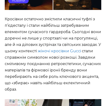
НОВИНИ
Кросівки остаточно змістили класичні туфлі з
п’єдесталу і стали найбільш затребуваним
елементом сучасного гардероба. Сьогодні вони
доречні не лише у спортзалі чи на прогулянці,
але й на ділових зустрічах та світських заходах. У
цьому контексті
жіночі кросівки Gucci
стали
справжнім символом нової розкоші. Завдяки
сміливому поєднанню ретроестетики, сучасних
матеріалів та фірмової іронії бренду вони
перебирають на себе роль ключового акцента,
що «збирає» навіть найбільш еклектичний
образ.