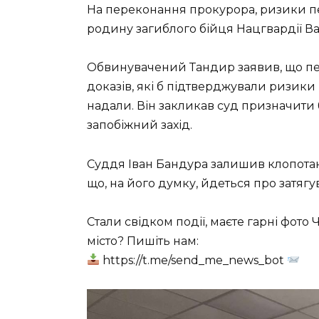
На переконання прокурора, ризики пе
родину загиблого бійця Нацгвардії В
Обвинувачений Тандир заявив, що пер
доказів, які б підтверджували ризики 
надали. Він закликав суд призначити
запобіжний захід.
Суддя Іван Бандура залишив клопотан
що, на його думку, йдеться про затяг
Стали свідком події, маєте гарні фото 
місто? Пишіть нам:
https://t.me/send_me_news_bot