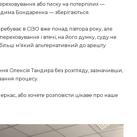
реховування або тиску на потерпілих —
адима Бондаренка — зберігаються.
ебуває в СІЗО вже понад півтора року, але
переховування і втечі, на його думку, суду не
 більш м’який альтернативний до арешту
ня Олексія Тандира без розгляду, зазначивши,
ування процесу.
Черкас, або хочете розповісти цікаве про наше