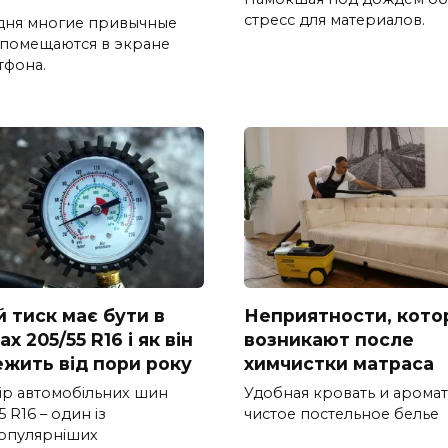
стресс для материалов.
дня многие привычные
 помещаются в экране
тфона.
й тиск має бути в
Неприятности, кото
х 205/55 R16 і як він
возникают после
ежить від пори року
химчистки матраса
ір автомобільних шин
Удобная кровать и арома
5 R16 – один із
чистое постельное белье
опулярніших