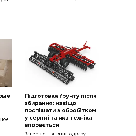
рые
Підготовка ґрунту після
збирання: навіщо
поспішати з обробітком
у серпні та яка техніка
тное
впорається
Завершення жнив одразу