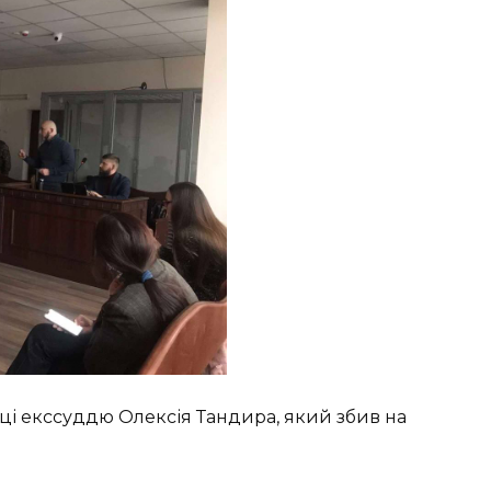
яці екссуддю Олексія Тандира, який збив на