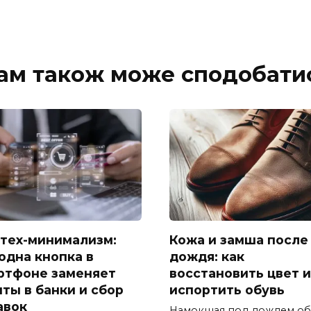
ам також може сподобати
тех-минимализм:
Кожа и замша после
 одна кнопка в
дождя: как
ртфоне заменяет
восстановить цвет и
иты в банки и сбор
испортить обувь
авок
Намокшая под дождем об