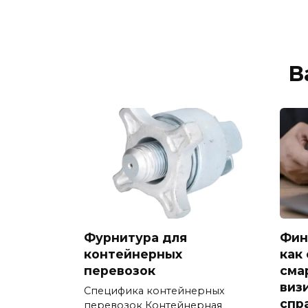
В
Фурнитура для
Фин
контейнерных
как
перевозок
сма
виз
Специфика контейнерных
спр
перевозок Контейнерная