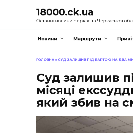
Перейти
18000.ck.ua
до
вмісту
Останні новини Черкас та Черкаської обл
Новини
Маршрути
Приві
ГОЛОВНА
»
СУД ЗАЛИШИВ ПІД ВАРТОЮ НА ДВА МІ
Суд залишив пі
місяці екссудд
який збив на 