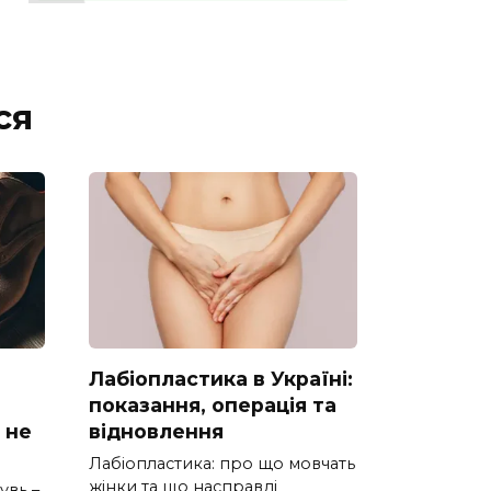
ся
Лабіопластика в Україні:
показання, операція та
 не
відновлення
Лабіопластика: про що мовчать
жінки та що насправді
увь –