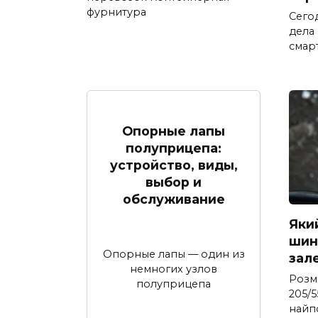
фурнитура
Сего
дела
смар
Опорные лапы
полуприцепа:
устройство, виды,
выбор и
обслуживание
Яки
шина
Опорные лапы — один из
зал
немногих узлов
Розм
полуприцепа
205/5
найп