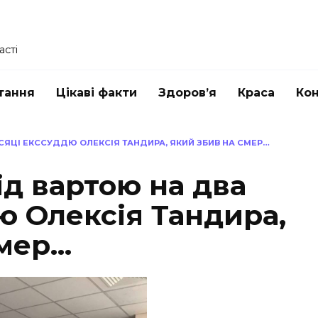
асті
тання
Цікаві факти
Здоров’я
Краса
Ко
СЯЦІ ЕКССУДДЮ ОЛЕКСІЯ ТАНДИРА, ЯКИЙ ЗБИВ НА СМЕР…
д вартою на два
ю Олексія Тандира,
смер…