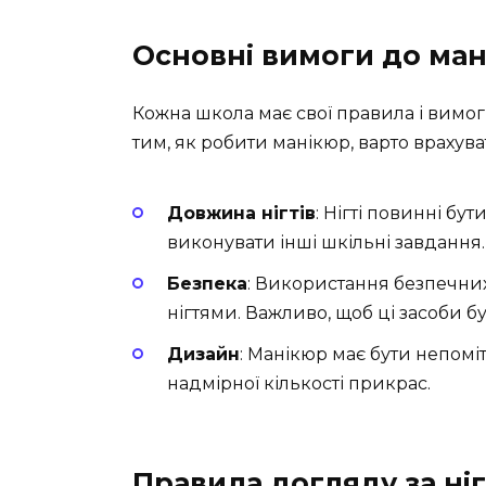
Основні вимоги до ман
Кожна школа має свої правила і вимог
тим, як робити манікюр, варто врахува
Довжина нігтів
: Нігті повинні бу
виконувати інші шкільні завдання.
Безпека
: Використання безпечних,
нігтями. Важливо, щоб ці засоби 
Дизайн
: Манікюр має бути непомі
надмірної кількості прикрас.
Правила догляду за ні