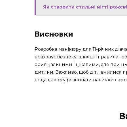
Як створити стильні нігті рожев
Висновки
Розробка манікюру для 11-річних дів
враховує безпеку, шкільні правила і о
оригінальними і цікавими, але при ц
дитини. Важливо, щоб діти вчилися п
подальшому розвивати навички самост
В