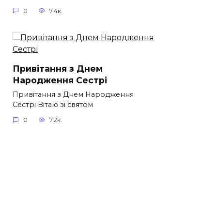
0
7.4к.
Привітання з Днем
Народження Сестрі
Привітання з Днем Народження
Сестрі Вітаю зі святом
0
7.2к.