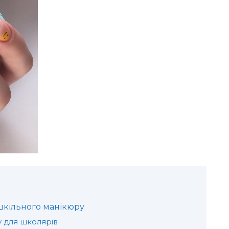
я шкільного манікюру
у для школярів