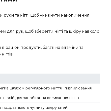
и руки та нігті, щоб уникнути накопичення
ем для рук, щоб зберегти нігті та шкіру навколо
 в раціон продукти, багаті на вітаміни та
нігтів.
 нігтів шляхом регулярного миття і підпилювання.
 і олій для запобігання висиханню нігтів.
не подразнюють чутливу шкіру дітей.