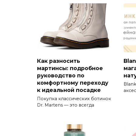
Как разносить
Bla
мартинсы: подробное
маг
руководство по
нат
комфортному переходу
Blan
к идеальной посадке
аксе
Покупка классических ботинок
Dr. Martens — это всегда