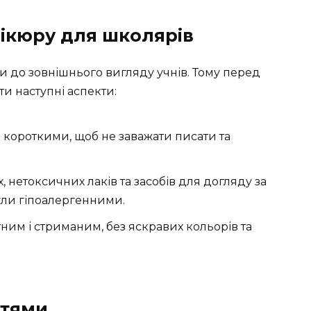
ікюру для школярів
и до зовнішнього вигляду учнів. Тому перед
ти наступні аспекти:
ти короткими, щоб не заважати писати та
 нетоксичних лаків та засобів для догляду за
були гіпоалергенними.
тним і стриманим, без яскравих кольорів та
гтями