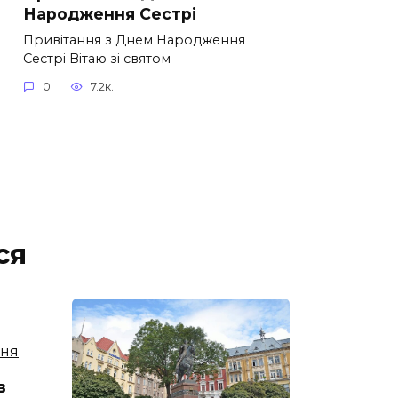
Народження Сестрі
Привітання з Днем Народження
Сестрі Вітаю зі святом
0
7.2к.
ся
в