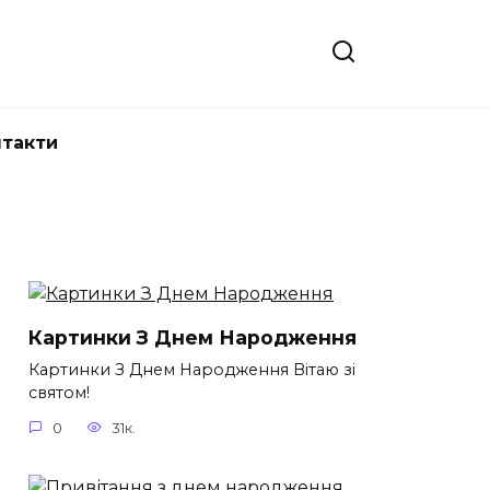
нтакти
Картинки З Днем Народження
Картинки З Днем Народження Вітаю зі
святом!
0
31к.