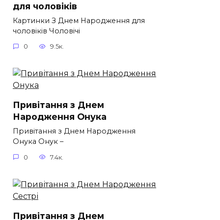
для чоловіків​
Картинки З Днем Народження для
чоловіків​ Чоловічі
0
9.5к.
Привітання з Днем
Народження Онука
Привітання з Днем Народження
Онука Онук –
0
7.4к.
Привітання з Днем