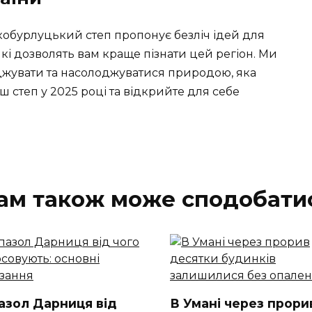
икобурлуцький степ пропонує безліч ідей для
які дозволять вам краще пізнати цей регіон. Ми
джувати та насолоджуватися природою, яка
ш степ у 2025 році та відкрийте для себе
ам також може сподобати
азол Дарниця від
В Умані через прори