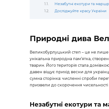
Незабутні екотури та маршр
Досліджуйте красу України
Природні дива Вел
Великобурлуцький степ – це не лише
унікальна природна пам’ятка, створен
тварин. Його територія стала домівко
давен віщує прихід весни для українців
сумна сторінка: численні спроби пере
призвели до скорочення чисельності 
Незабутні екотури та 