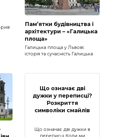
Пам’ятки будівництва і
орив
архітектури – «Галицька
площа»
Галицька площа у Львові:
історія та сучасність Галицька
Що означає дві
дужки у переписці?
Розкриття
символіки смайлів
о
Що означає дві дужки в
іви
переписці Коли ми