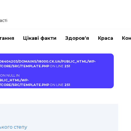
асті
тання
Цікаві факти
Здоров’я
Краса
Ко
06404203/DOMAINS/18000.CK.UA/PUBLIC_HTML/WP-
CORE/SRC/TEMPLATE.PHP
ON LINE
251
кий степ
 ON NULL IN
UBLIC_HTML/WP-
CORE/SRC/TEMPLATE.PHP
ON LINE
251
кого степу