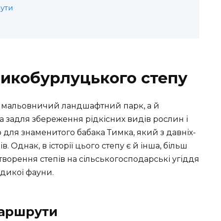
ути
икобурлуцького степу
 мальовничий ландшафтний парк, а й
а задля збереження рідкісних видів рослин і
ю для знаменитого бабака Тимка, який з давніх-
. Однак, в історії цього степу є й інша, більш
творення степів на сільськогосподарські угіддя
дикої фауни.
маршрути