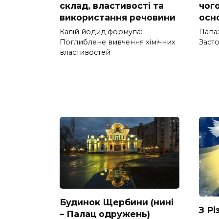
склад, властивості та
чог
використання речовини
осн
Калій йодид формула:
Папа
Поглиблене вивчення хімічних
Засто
властивостей
Будинок Щербини (нині
З Р
– Палац одружень)