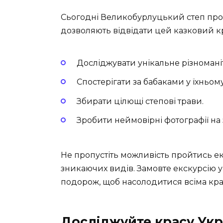
Сьогодні Великобурлуцький степ пропо
дозволяють відвідати цей казковий к
Досліджувати унікальне різномані
Спостерігати за бабаками у їхньо
Збирати цілющі степові трави.
Зробити неймовірні фотографії на
Не пропустіть можливість пройтись е
зникаючих видів. Замовте екскурсію у
подорож, щоб насолодитися всіма кр
Досліджуйте красу Укр