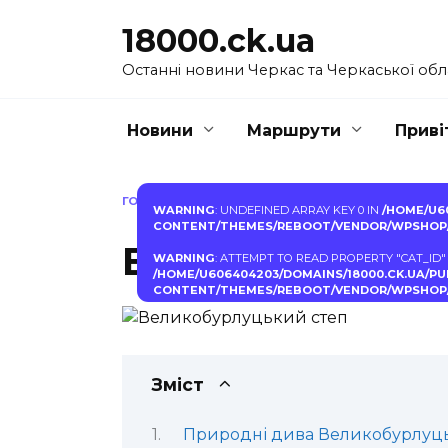
Перейти
18000.ck.ua
до
вмісту
Останні новини Черкас та Черкаської обл
Новини
Маршрути
Приві
ГОЛОВНА
»
ВЕЛИКОБУРЛУЦЬКИЙ СТЕП
WARNING
: UNDEFINED ARRAY KEY 0 IN
/HOME/U6
CONTENT/THEMES/REBOOT/VENDOR/WPSHOP/
Великобурлуць
WARNING
: ATTEMPT TO READ PROPERTY "CAT_ID"
/HOME/U606404203/DOMAINS/18000.CK.UA/P
CONTENT/THEMES/REBOOT/VENDOR/WPSHOP/
Зміст
Природні дива Великобурлуць