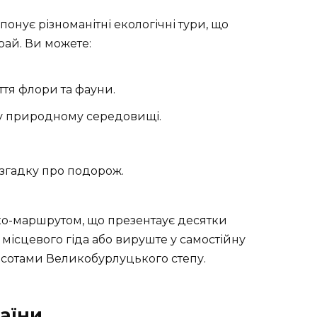
нує різноманітні екологічні тури, що
рай. Ви можете:
ття флори та фауни.
му природному середовищі.
 згадку про подорож.
ко-маршрутом, що презентаує десятки
 місцевого гіда або вируште у самостійну
асотами Великобурлуцького степу.
аїни