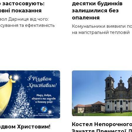
о застосовують:
десятки будинків
овні показання
залишилися без
опалення
зол Дарниця від чого:
сування та ефективність
Комунальники виявили п
на магістральній тепловій
Костел Непорочног
іздвом Христовим!
Зачаття Пречистої Д