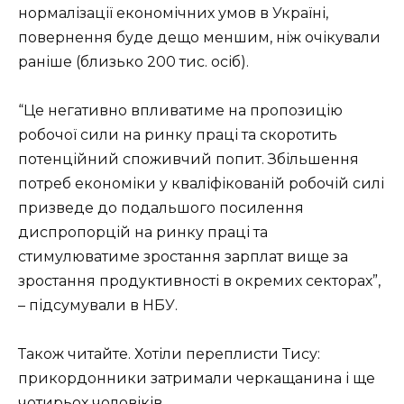
нормалізації економічних умов в Україні,
повернення буде дещо меншим, ніж очікували
раніше (близько 200 тис. осіб).
“Це негативно впливатиме на пропозицію
робочої сили на ринку праці та скоротить
потенційний споживчий попит. Збільшення
потреб економіки у кваліфікованій робочій силі
призведе до подальшого посилення
диспропорцій на ринку праці та
стимулюватиме зростання зарплат вище за
зростання продуктивності в окремих секторах”,
– підсумували в НБУ.
Також читайте. Хотіли переплисти Тису:
прикордонники затримали черкащанина і ще
чотирьох чоловіків.