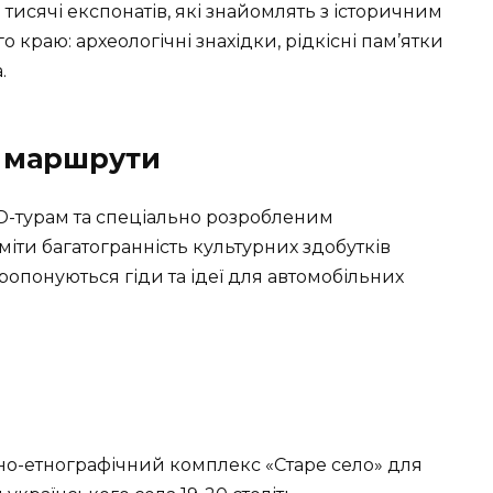
исячі експонатів, які знайомлять з історичним
краю: археологічні знахідки, рідкісні пам’ятки
.
а маршрути
D-турам та спеціально розробленим
іти багатогранність культурних здобутків
ропонуються гіди та ідеї для автомобільних
рно-етнографічний комплекс «Старе село» для