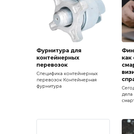
Фурнитура для
Фин
контейнерных
как
перевозок
сма
виз
Специфика контейнерных
спр
перевозок Контейнерная
фурнитура
Сего
дела
смар