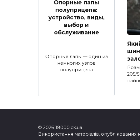
Опорные лапы
полуприцепа:
устройство, виды,
выбор и
обслуживание
Яки
шина
Опорные лапы — один из
зал
немногих узлов
Розм
полуприцепа
205/5
найп
© 2026 18000.ck.ua
Використання матеріалів, опублікованих 