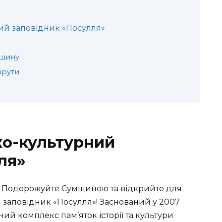
ий заповідник «Посулля»
дщину
шрути
ко-культурний
ля»
ни? Подорожуйте Сумщиною та відкрийте для
заповідник «Посулля»! Заснований у 2007
ний комплекс пам’яток історії та культури