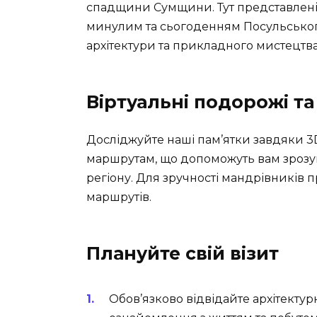
спадщини Сумщини. Тут представлені т
минулим та сьогоденням Посульського 
архітектури та прикладного мистецтва
Віртуальні подорожі т
Досліджуйте наші пам’ятки завдяки 3
маршрутам, що допоможуть вам зрозум
регіону. Для зручності мандрівників п
маршрутів.
Плануйте свій візит
Обов’язково відвідайте архітекту