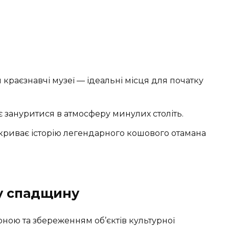
краєзнавчі музеї
— ідеальні місця для початку
 зануритися в атмосферу минулих століть.
криває історію легендарного кошового отамана
у спадщину
ною та збереженням об’єктів культурної