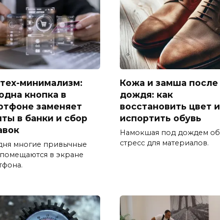
тех-минимализм:
Кожа и замша после
 одна кнопка в
дождя: как
ртфоне заменяет
восстановить цвет и
иты в банки и сбор
испортить обувь
авок
Намокшая под дождем об
стресс для материалов.
дня многие привычные
 помещаются в экране
тфона.