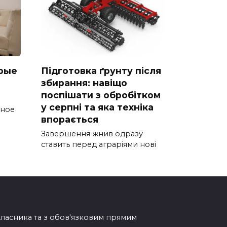
рые
Підготовка ґрунту після
збирання: навіщо
поспішати з обробітком
у серпні та яка техніка
тное
впорається
Завершення жнив одразу
ставить перед аграріями нові
овласника та з обов'язковим прямим