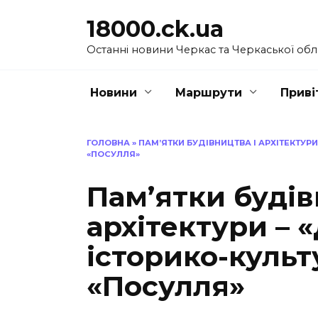
Перейти
18000.ck.ua
до
вмісту
Останні новини Черкас та Черкаської обл
Новини
Маршрути
Приві
ГОЛОВНА
»
ПАМ’ЯТКИ БУДІВНИЦТВА І АРХІТЕКТУР
«ПОСУЛЛЯ»
Пам’ятки будів
архітектури –
історико-куль
«Посулля»