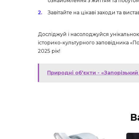
ознайомлення з життям та побутом 
Завітайте на цікаві заходи та вис
Досліджуй і насолоджуйся унікальн
історико-культурного заповідника «Пос
2025 рік!
Природні об'єкти - «Запорізьки
В