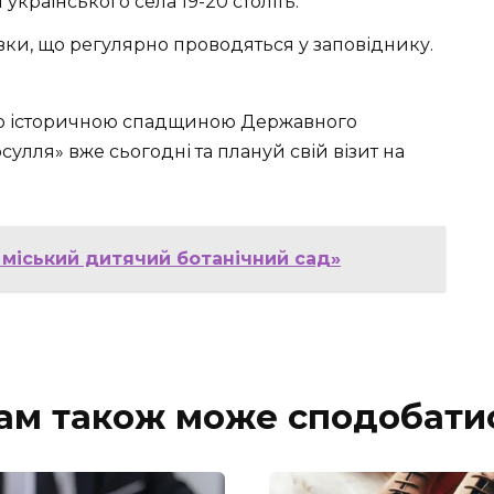
українського села 19-20 століть.
тавки, що регулярно проводяться у заповіднику.
ою історичною спадщиною Державного
улля» вже сьогодні та плануй свій візит на
й міський дитячий ботанічний сад»
ам також може сподобати