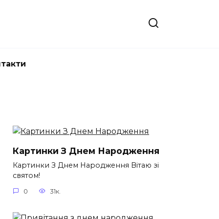
нтакти
Картинки З Днем Народження
Картинки З Днем Народження Вітаю зі
святом!
0
31к.