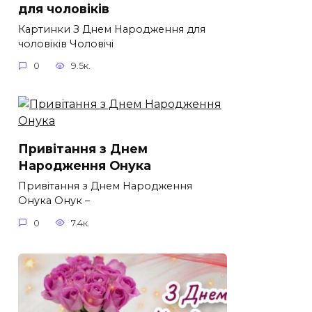
для чоловіків​
Картинки З Днем Народження для
чоловіків​ Чоловічі
0
9.5к.
Привітання з Днем
Народження Онука
Привітання з Днем Народження
Онука Онук –
0
7.4к.