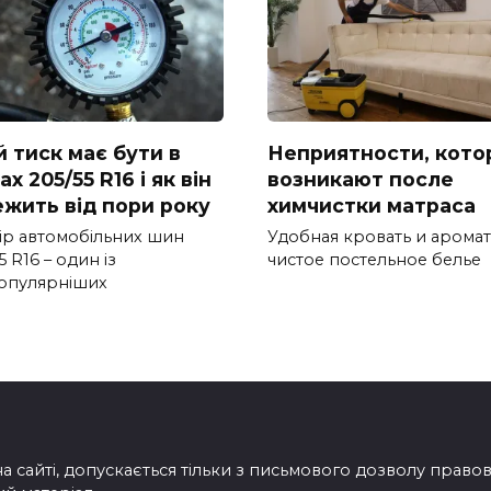
й тиск має бути в
Неприятности, кото
х 205/55 R16 і як він
возникают после
ежить від пори року
химчистки матраса
ір автомобільних шин
Удобная кровать и арома
5 R16 – один із
чистое постельное белье
опулярніших
на сайті, допускається тільки з письмового дозволу прав