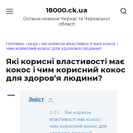
Перейти
18000.ck.ua
до
вмісту
Останні новини Черкас та Черкаської
області
ГОЛОВНА
»
FAQS
»
ЯКІ КОРИСНІ ВЛАСТИВОСТІ МАЄ КОКОС І
ЧИМ КОРИСНИЙ КОКОС ДЛЯ ЗДОРОВ’Я ЛЮДИНИ?
Які корисні властивості має
кокос і чим корисний кокос
для здоров’я людини?
A
Зміст
Які корисні
властивості має кокос і
чим корисний кокос для