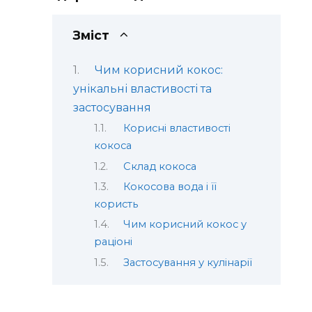
Зміст
Чим корисний кокос:
унікальні властивості та
застосування
Корисні властивості
кокоса
Склад кокоса
Кокосова вода і її
користь
Чим корисний кокос у
раціоні
Застосування у кулінарії