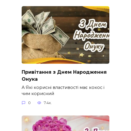
Привітання з Днем Народження
Онука
A Які корисні властивості має кокос і
чим корисний
0
7.4к.