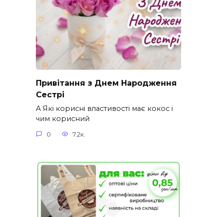
Привітання з Днем Народження
Сестрі
A Які корисні властивості має кокос і
чим корисний
0
7.2к.