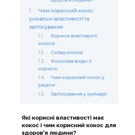
здоров’я людини?
Чим корисний кокос:
унікальні властивості та
застосування
Корисні властивості
кокоса
Склад кокоса
Кокосова вода і її
користь
Чим корисний кокос у
раціоні
Застосування у кулінарії
Які корисні властивості має
кокос і чим корисний кокос для
здоров’я людини?