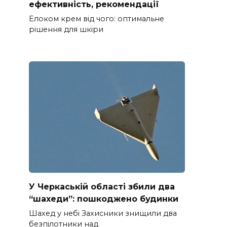
ефективність, рекомендації
Елоком крем від чого: оптимальне
рішення для шкіри
У Черкаській області збили два
“шахеди”: пошкоджено будинки
Шахед у небі Захисники знищили два
безпілотники над