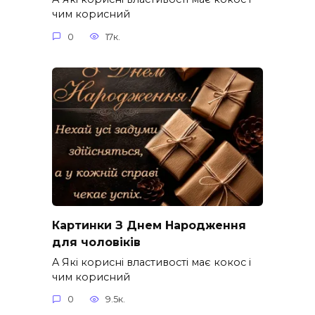
чим корисний
0
17к.
Картинки З Днем Народження
для чоловіків​
A Які корисні властивості має кокос і
чим корисний
0
9.5к.