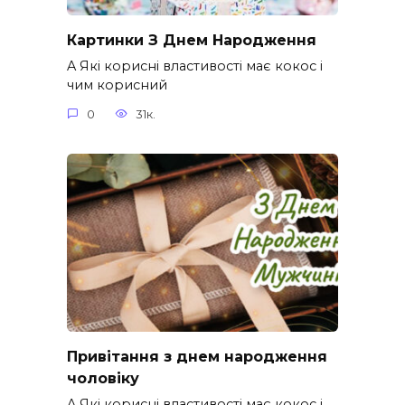
Картинки З Днем Народження
A Які корисні властивості має кокос і
чим корисний
0
31к.
Привітання з днем народження
чоловіку
A Які корисні властивості має кокос і