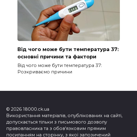
Від чого може бути температура 37:
основні причини та фактори
Від чого може бути температура 37:
Розкриваємо причини
© 2026 18000.ck.ua
Використання матеріалів, опублікованих на сайті,
допускається тільки з письмового дозволу
правовласника та з обов'язковим прямим
посиланням на сторінку, з якої запозичений