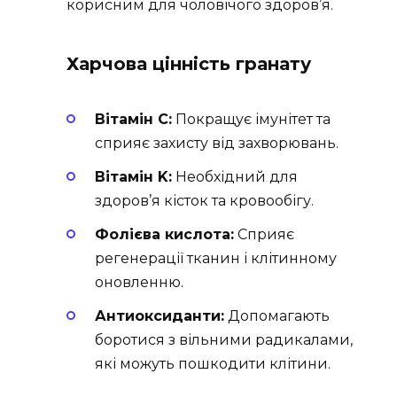
корисним для чоловічого здоров’я.
Харчова цінність гранату
Вітамін C:
Покращує імунітет та
сприяє захисту від захворювань.
Вітамін K:
Необхідний для
здоров’я кісток та кровообігу.
Фолієва кислота:
Сприяє
регенерації тканин і клітинному
оновленню.
Антиоксиданти:
Допомагають
боротися з вільними радикалами,
які можуть пошкодити клітини.