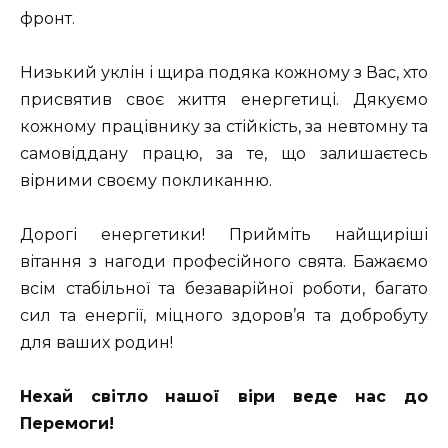
фронт.
Низький уклін і щира подяка кожному з Вас, хто
присвятив своє життя енергетиці. Дякуємо
кожному працівнику за стійкість, за невтомну та
самовіддану працю, за те, що залишаєтесь
вірними своєму покликанню.
Дорогі енергетики! Прийміть найщиріші
вітання з нагоди професійного свята. Бажаємо
всім стабільної та безаварійної роботи, багато
сил та енергії, міцного здоров’я та добробуту
для ваших родин!
Нехай світло нашої віри веде нас до
Перемоги!