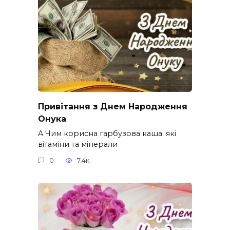
Привітання з Днем Народження
Онука
A Чим корисна гарбузова каша: які
вітаміни та мінерали
0
7.4к.