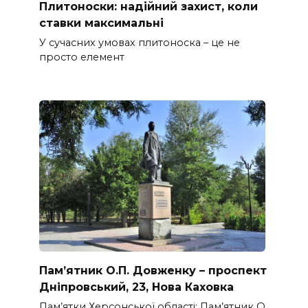
Плитоноски: надійний захист, коли
ставки максимальні
У сучасних умовах плитоноска – це не
просто елемент
Пам’ятник О.П. Довженку – проспект
Днiпровський, 23, Нова Каховка
Пам’ятки Херсонської області: Пам’ятник О.