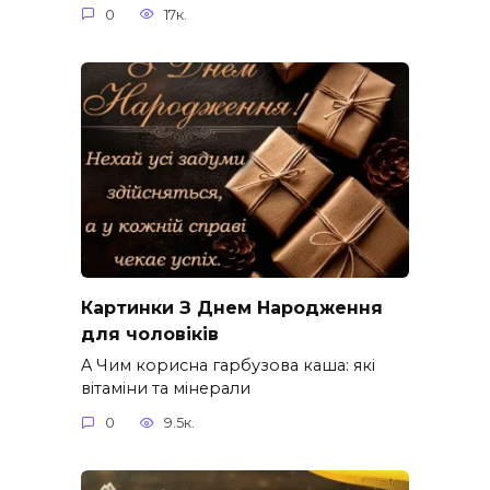
0
17к.
Картинки З Днем Народження
для чоловіків​
A Чим корисна гарбузова каша: які
вітаміни та мінерали
0
9.5к.