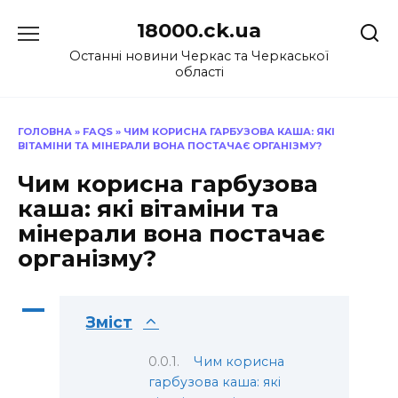
Перейти
18000.ck.ua
до
вмісту
Останні новини Черкас та Черкаської
області
ГОЛОВНА
»
FAQS
»
ЧИМ КОРИСНА ГАРБУЗОВА КАША: ЯКІ
ВІТАМІНИ ТА МІНЕРАЛИ ВОНА ПОСТАЧАЄ ОРГАНІЗМУ?
Чим корисна гарбузова
каша: які вітаміни та
мінерали вона постачає
організму?
A
Зміст
Чим корисна
гарбузова каша: які