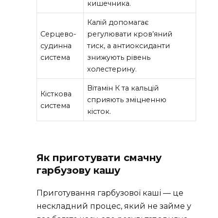
кишечника.
Калій допомагає
Серцево-
регулювати кров’яний
судинна
тиск, а антиоксиданти
система
знижують рівень
холестерину.
Вітамін К та кальцій
Кісткова
сприяють зміцненню
система
кісток.
Як приготувати смачну
гарбузову кашу
Приготування гарбузової каші — це
нескладний процес, який не займе у