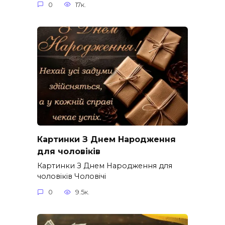
0
17к.
Картинки З Днем Народження
для чоловіків​
Картинки З Днем Народження для
чоловіків​ Чоловічі
0
9.5к.