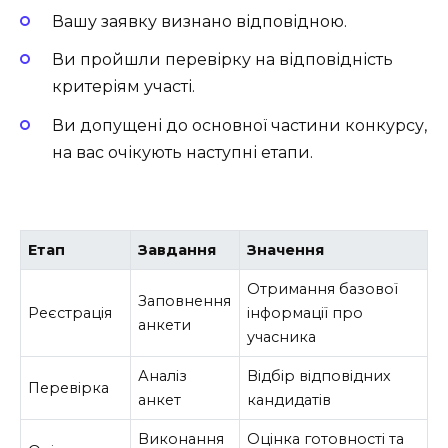
Вашу заявку визнано відповідною.
Ви пройшли перевірку на відповідність
критеріям участі.
Ви допущені до основної частини конкурсу,
на вас очікують наступні етапи.
Етап
Завдання
Значення
Отримання базової
Заповнення
Реєстрація
інформації про
анкети
учасника
Аналіз
Відбір відповідних
Перевірка
анкет
кандидатів
Виконання
Оцінка готовності та