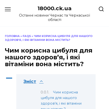
Перейти
18000.ck.ua
до
вмісту
Останні новини Черкас та Черкаської
області
ГОЛОВНА
»
FAQS
»
ЧИМ КОРИСНА ЦИБУЛЯ ДЛЯ НАШОГО
ЗДОРОВ’Я, І ЯКІ ВІТАМІНИ ВОНА МІСТИТЬ?
Чим корисна цибуля для
нашого здоров’я, і які
вітаміни вона містить?
A
Зміст
Чим корисна
цибуля для нашого
здоров’я, і які вітаміни