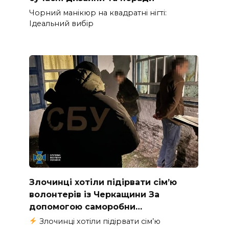
Чорний манікюр на квадратні нігті:
Ідеальний вибір
Злочинці хотіли підірвати сім’ю
волонтерів із Черкащини За
допомогою саморобни…
Злочинці хотіли підірвати сім’ю