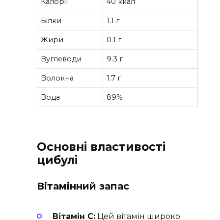
Калорії
40 ккал
Білки
1.1 г
Жири
0.1 г
Вуглеводи
9.3 г
Волокна
1.7 г
Вода
89%
Основні властивості
цибулі
Вітамінний запас
Вітамін C:
Цей вітамін широко