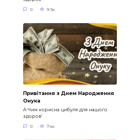
0
9.5к.
Привітання з Днем Народження
Онука
A Чим корисна цибуля для нашого
здоров’
0
7.4к.