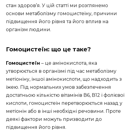
стан здоров’я. У цій статті ми розглянемо
основи метаболізму гомоцистеїну, причини
підвищення його рівня та його вплив на
організм людини.
Гомоцистеїн: що це таке?
Гомоцистеїн
– це амінокислота, яка
утворюється в організмі під час метаболізму
метіоніну, іншої амінокислоти, що надходить з
їжею. Під нормальних умов забезпечення
достатньою кількістю вітамінів В6, В12 і фолієвої
кислоти, гомоцистеїн перетворюється назад у
метіонін або в інші необхідні речовини. Проте
деякі фактори можуть призводити до
підвищення його рівня.