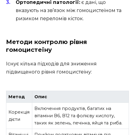
Ортопедичні патології:
є дані, що
вказують на зв’язок між гомоцистеїном та
ризиком переломів кісток.
Методи контролю рівня
гомоцистеїну
Існує кілька підходів для зниження
підвищеного рівня гомоцистеїну:
Метод
Опис
Включення продуктів, багатих на
Корекція
вітаміни В6, В12 та фолієву кислоту,
дієти
таких як зелень, печінка, яйця та риба.
Вітамінні
Прийом додаткових вітамінів під