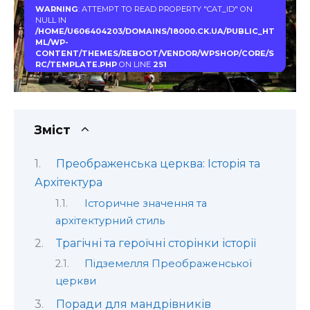
WARNING
: ATTEMPT TO READ PROPERTY "CAT_ID" ON
NULL IN
/HOME/U606404203/DOMAINS/18000.CK.UA/PUBLIC_HT
ML/WP-
CONTENT/THEMES/REBOOT/VENDOR/WPSHOP/CORE/S
RC/TEMPLATE.PHP
ON LINE
251
Зміст
Преображенська церква: Історія та
Архітектура
Історичне значення та
архітектурний стиль
Трагічні та героїчні сторінки історії
Підземелля Преображенської
церкви
Поради для мандрівників