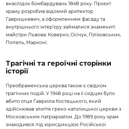
внаслідок бомбардувань 1848 року. Проєкт
храму розробив відомий архітектор
Гавришкевич, а оформленням фасаду та
внутрішнього інтер’єру займалися знамениті
майстри Львова: Коверко, Осічук, Піліховських,
Попель, Марконі.
Трагічні та героїчні сторінки
історії
Преображенська церква також є свідком
трагічних подій. У 1948 році на її східцях було
вбито отця Гавриїла Костецького, який
здійснював злиття греко-католицької церкви з
Московським патріархатом. До 1989 року храм
знаходився під юрисдикцією Російської