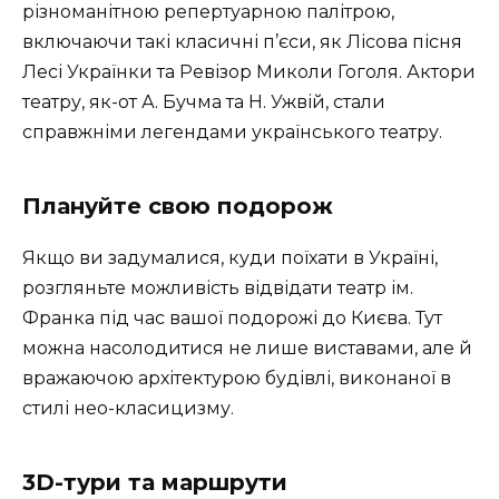
різноманітною репертуарною палітрою,
включаючи такі класичні п’єси, як Лісова пісня
Лесі Українки та Ревізор Миколи Гоголя. Актори
театру, як-от А. Бучма та Н. Ужвій, стали
справжніми легендами українського театру.
Плануйте свою подорож
Якщо ви задумалися, куди поїхати в Україні,
розгляньте можливість відвідати театр ім.
Франка під час вашої подорожі до Києва. Тут
можна насолодитися не лише виставами, але й
вражаючою архітектурою будівлі, виконаної в
стилі нео-класицизму.
3D-тури та маршрути