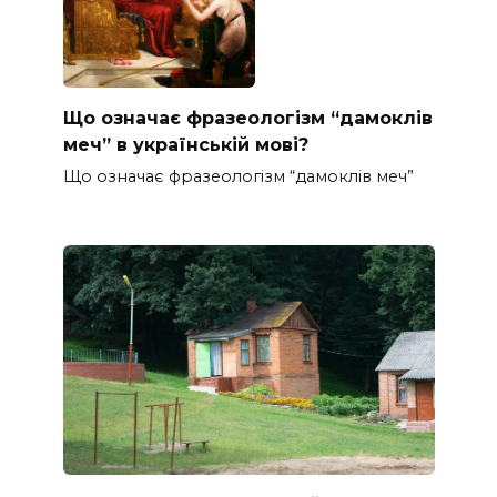
Що означає фразеологізм “дамоклів
меч” в українській мові?
Що означає фразеологізм “дамоклів меч”