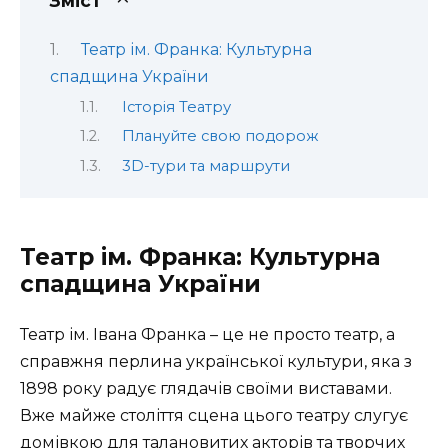
Зміст
Театр ім. Франка: Культурна
спадщина України
Історія Театру
Плануйте свою подорож
3D-тури та маршрути
Театр ім. Франка: Культурна
спадщина України
Театр ім. Івана Франка – це не просто театр, а
справжня перлина української культури, яка з
1898 року радує глядачів своїми виставами.
Вже майже століття сцена цього театру слугує
домівкою для талановитих акторів та творчих