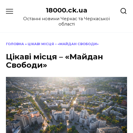
Перейти
18000.ck.ua
до
вмісту
Останні новини Черкас та Черкаської
області
ГОЛОВНА
»
ЦІКАВІ МІСЦЯ – «МАЙДАН СВОБОДИ»
Цікаві місця – «Майдан
Свободи»