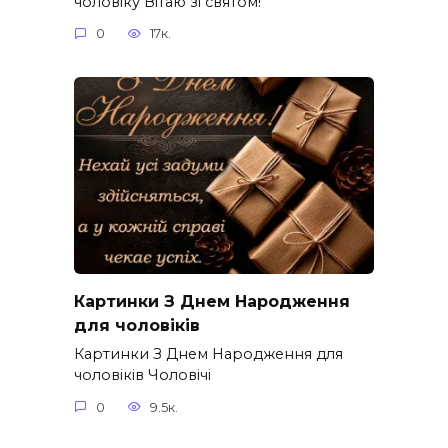
чоловіку Вітаю зі святом!
0
17к.
Картинки З Днем Народження
для чоловіків​
Картинки З Днем Народження для
чоловіків​ Чоловічі
0
9.5к.