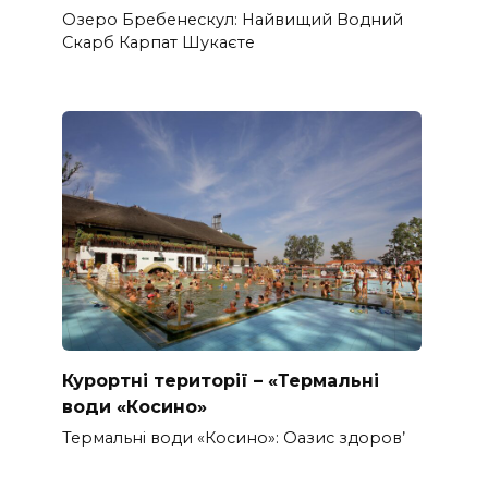
Озеро Бребенескул: Найвищий Водний
Скарб Карпат Шукаєте
Курортні території – «Термальні
води «Косино»
Термальні води «Косино»: Оазис здоров’