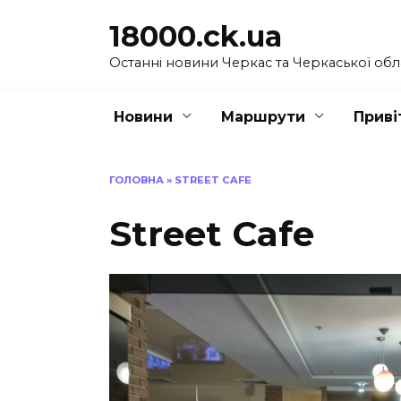
Перейти
18000.ck.ua
до
вмісту
Останні новини Черкас та Черкаської обл
Новини
Маршрути
Приві
ГОЛОВНА
»
STREET CAFE
Street Cafe