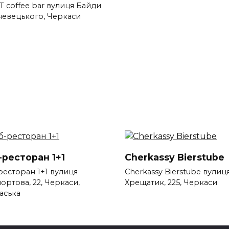
T coffee bar вулиця Байди
евецького, Черкаси
-ресторан 1+1
Cherkassy Bierstube
ресторан 1+1 вулиця
Cherkassy Bierstube вулиц
ортова, 22, Черкаси,
Хрещатик, 225, Черкаси
аська