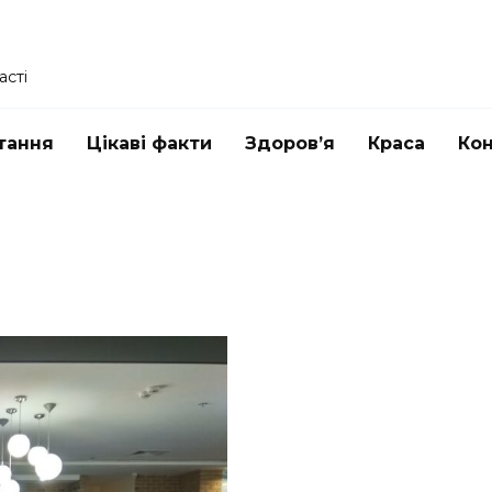
асті
тання
Цікаві факти
Здоров’я
Краса
Ко