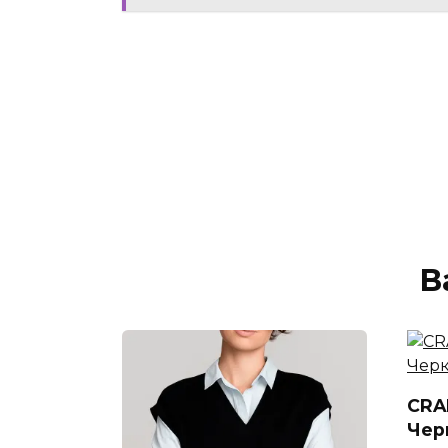
В
CRAF
Чер