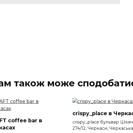
ам також може сподобати
crispy_place в Черка
T coffee bar в
crispy_place бульвар Шевч
касах
274/12, Черкаси, Черкаськ