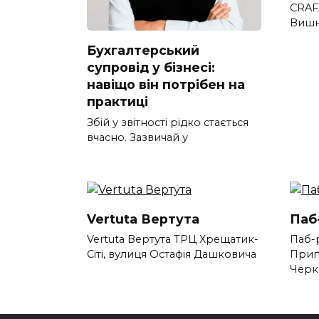
CRAF
Вишн
Бухгалтерський
супровід у бізнесі:
навіщо він потрібен на
практиці
Збій у звітності рідко стається
вчасно. Зазвичай у
Vertuta Вертута
Паб
Vertuta Вертута ТРЦ Хрещатик-
Паб-
Сіті, вулиця Остафія Дашковича
Прип
Черк