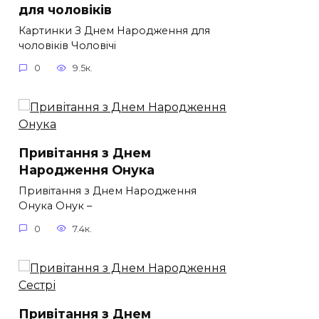
для чоловіків​
Картинки З Днем Народження для
чоловіків​ Чоловічі
0
9.5к.
Привітання з Днем
Народження Онука
Привітання з Днем Народження
Онука Онук –
0
7.4к.
Привітання з Днем