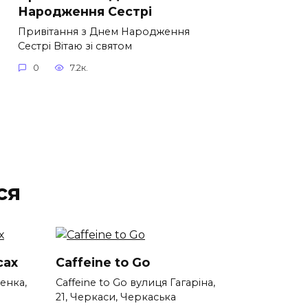
Народження Сестрі
Привітання з Днем Народження
Сестрі Вітаю зі святом
0
7.2к.
ся
сах
Caffeine to Go
енка,
Caffeine to Go вулиця Гагаріна,
а
21, Черкаси, Черкаська