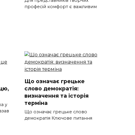
Для представників творчих
професій комфорт є важливим
Що означає грецьке
цю,
слово демократія:
визначення та історія
терміна
а у
азав
Що означає грецьке слово
демократія Ключове питання