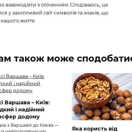
о взаємодіяти з оточенням. Сподіваюсь, ця
я у захопливий світ символів та знаків, що
нашого життя.
ам також може сподобати
і Варшава – Київ:
дкий і надійний
нсфер додому
дка з Варшави до Києва —
Яка користь від
 із найпопулярніших