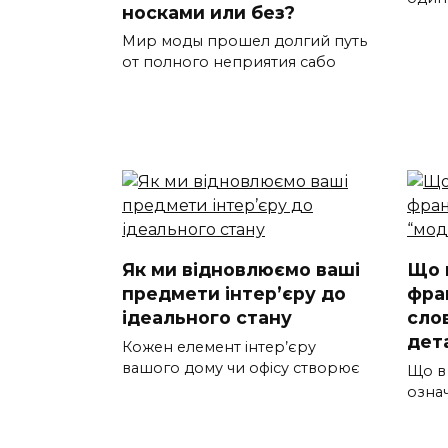
носками или без?
Мир моды прошел долгий путь
от полного неприятия сабо
Як ми відновлюємо ваші
Що 
предмети інтер’єру до
фра
ідеального стану
сло
дет
Кожен елемент інтер’єру
вашого дому чи офісу створює
Що в
озна