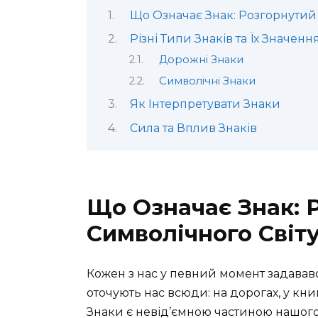
Що Означає Знак: Розгорнутий 
Різні Типи Знаків та Їх Значенн
Дорожні Знаки
Символічні Знаки
Як Інтерпретувати Знаки
Сила та Вплив Знаків
Що Означає Знак: 
Символічного Світ
Кожен з нас у певний момент задавав
оточують нас всюди: на дорогах, у книга
Знаки є невід’ємною частиною нашого 