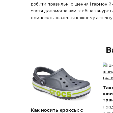
робити правильні рішення і гармонійн
стаття допомогла вам глибше зануритис
приносять значення кожному аспекту 
В
Такс
шви
тра
Поїз
Как носить кроксы: с
один