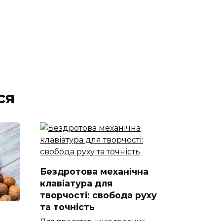
ся
Бездротова механічна
клавіатура для
творчості: свобода руху
та точність