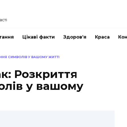
асті
тання
Цікаві факти
Здоров’я
Краса
Ко
ННЯ СИМВОЛІВ У ВАШОМУ ЖИТТІ
к: Розкриття
олів у вашому