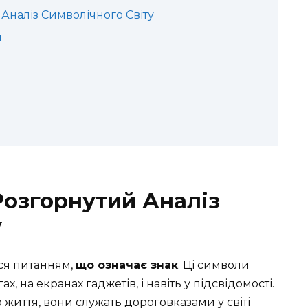
Аналіз Символічного Світу
я
Розгорнутий Аналіз
у
ся питанням,
що означає знак
. Ці символи
х, на екранах гаджетів, і навіть у підсвідомості.
життя, вони служать дороговказами у світі