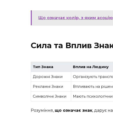
Що означає колір, з яким асоцію
Сила та Вплив Знак
Тип Знака
Вплив на Людину
Дорожні Знаки
Організують трансп
Рекламні Знаки
Впливають на рішен
Символічні Знаки
Мають психологічни
Розуміння,
що означає знак
, дарує н