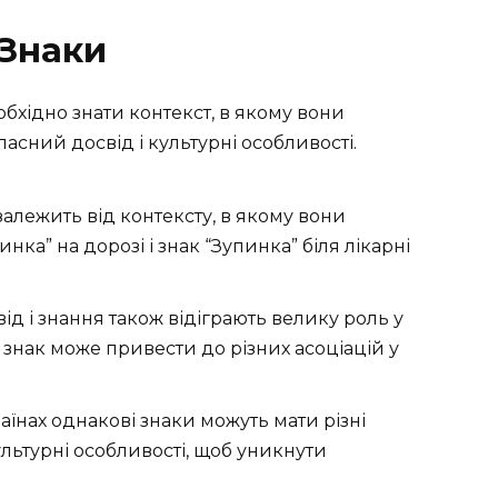
 Знаки
бхідно знати контекст, в якому вони
ласний досвід і культурні особливості.
залежить від контексту, в якому вони
нка” на дорозі і знак “Зупинка” біля лікарні
д і знання також відіграють велику роль у
й знак може привести до різних асоціацій у
аїнах однакові знаки можуть мати різні
льтурні особливості, щоб уникнути