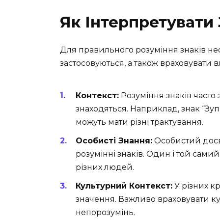
Як Інтерпретувати
Для правильного розуміння знаків нео
застосовуються, а також враховувати в
Контекст:
Розуміння знаків часто 
знаходяться. Наприклад, знак “Зупи
можуть мати різні трактування.
Особисті Знання:
Особистий досві
розумінні знаків. Один і той сами
різних людей.
Культурний Контекст:
У різних кр
значення. Важливо враховувати ку
непорозумінь.