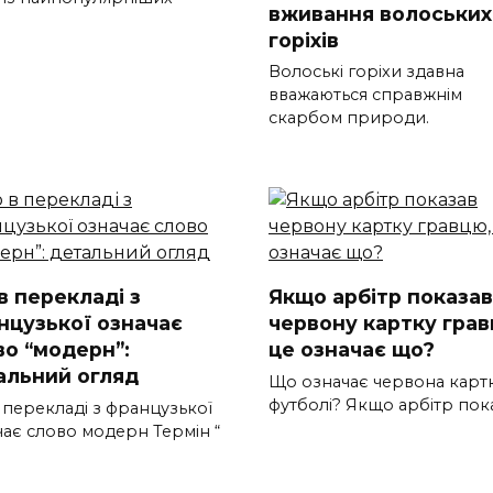
вживання волоських
горіхів
Волоські горіхи здавна
вважаються справжнім
скарбом природи.
в перекладі з
Якщо арбітр показав
нцузької означає
червону картку грав
во “модерн”:
це означає що?
альний огляд
Що означає червона картк
футболі? Якщо арбітр пок
 перекладі з французької
чає слово модерн Термін “