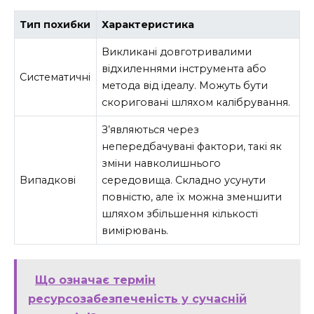
Тип похибки
Характеристика
Викликані довготривалими
відхиленнями інструмента або
Систематичні
метода від ідеалу. Можуть бути
скориговані шляхом калібрування.
З’являються через
непередбачувані фактори, такі як
зміни навколишнього
Випадкові
середовища. Складно усунути
повністю, але їх можна зменшити
шляхом збільшення кількості
вимірювань.
Що означає термін
ресурсозабезпеченість у сучасній