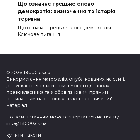
Що означає грецьке слово
демократія: визначення та історія
терміна
Що означає грецьке слово демократія
Ключове питання
© 2026 18000.ck.ua
Використання матеріалів, опублікованих на сайті,
допускається тільки з письмового дозволу
правовласника та з обов'язковим прямим
посиланням на сторінку, з якої запозичений
матеріал.
По всім питанням можете звертатись на пошту
info@18000.ck.ua
купити пакети