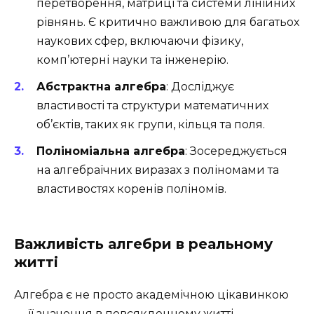
перетворення, матриці та системи лінійних
рівнянь. Є критично важливою для багатьох
наукових сфер, включаючи фізику,
комп’ютерні науки та інженерію.
Абстрактна алгебра
: Досліджує
властивості та структури математичних
об’єктів, таких як групи, кільця та поля.
Поліноміальна алгебра
: Зосереджується
на алгебраїчних виразах з поліномами та
властивостях коренів поліномів.
Важливість алгебри в реальному
житті
Алгебра є не просто академічною цікавинкою
— її значення в повсякденному житті