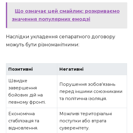
Що означає цей смайлик: розкриваємо
значення популярних емодзі
Наслідки укладення сепаратного договору
можуть бути різноманітними:
Позитивні
Негативні
Швидке
Порушення зобов’язань
завершення
перед іншими союзниками
бойових дій на
та політична ізоляція.
певному фронті.
Економічна
Можливі територіальні
стабілізація та
поступки або втрата
відновлення.
суверенітету.