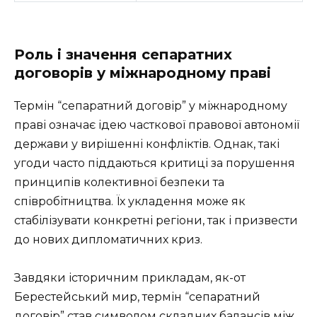
Роль і значення сепаратних
договорів у міжнародному праві
Термін “сепаратний договір” у міжнародному
праві означає ідею часткової правової автономії
держави у вирішенні конфліктів. Однак, такі
угоди часто піддаються критиці за порушення
принципів колективної безпеки та
співробітництва. Їх укладення може як
стабілізувати конкретні регіони, так і призвести
до нових дипломатичних криз.
Завдяки історичним прикладам, як-от
Берестейський мир, термін “сепаратний
договір” став символом складних балансів між