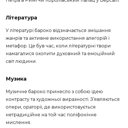
Петра в Римі чи Королівський палац у Версалі.
Література
У літературі бароко відзначається змішання
жанрів та активне використання алегорій і
метафор. Це був час, коли літературні твори
намагалися охопити духовний та емоційний
світ людини.
Музика
Музичне бароко принесло з собою ідею
контрасту та художньої виразності. З’являються
опери, ораторії, де використовується
нетрадиційне на той час поліфонічне
мислення.