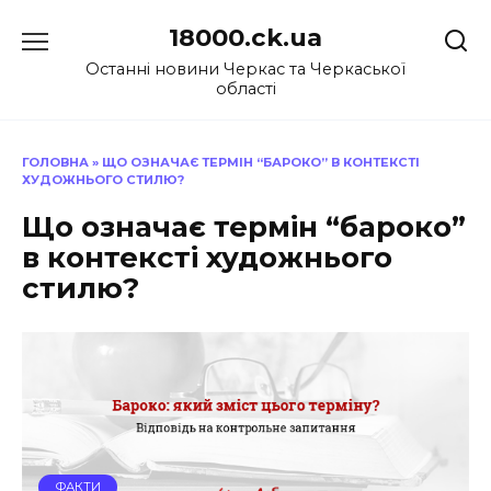
Перейти
18000.ck.ua
до
вмісту
Останні новини Черкас та Черкаської
області
ГОЛОВНА
»
ЩО ОЗНАЧАЄ ТЕРМІН “БАРОКО” В КОНТЕКСТІ
ХУДОЖНЬОГО СТИЛЮ?
Що означає термін “бароко”
в контексті художнього
стилю?
ФАКТИ