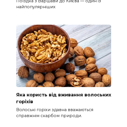
Поїздка з Варшави до Києва — один із
найпопулярніших
Яка користь від вживання волоських
горіхів
Волоські горіхи здавна вважаються
справжнім скарбом природи.