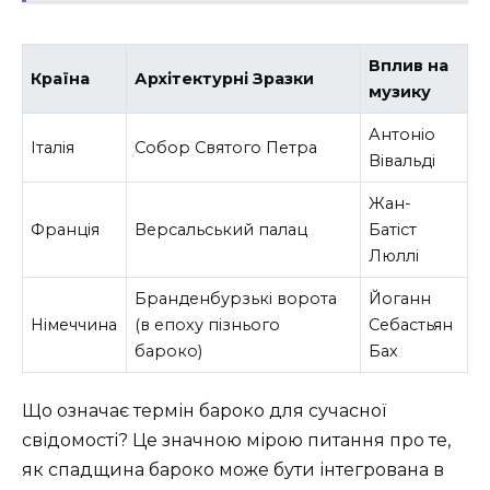
Вплив на
Країна
Архітектурні Зразки
музику
Антоніо
Італія
Собор Святого Петра
Вівальді
Жан-
Франція
Версальський палац
Батіст
Люллі
Бранденбурзькі ворота
Йоганн
Німеччина
(в епоху пізнього
Себастьян
бароко)
Бах
Що означає термін бароко для сучасної
свідомості? Це значною мірою питання про те,
як спадщина бароко може бути інтегрована в