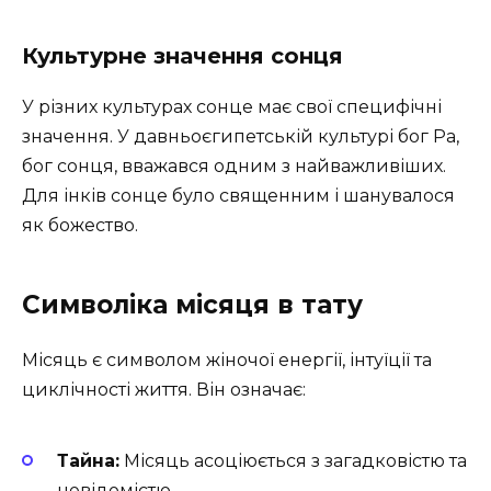
Культурне значення сонця
У різних культурах сонце має свої специфічні
значення. У давньоєгипетській культурі бог Ра,
бог сонця, вважався одним з найважливіших.
Для інків сонце було священним і шанувалося
як божество.
Символіка місяця в тату
Місяць є символом жіночої енергії, інтуїції та
циклічності життя. Він означає:
Тайна:
Місяць асоціюється з загадковістю та
невідомістю.