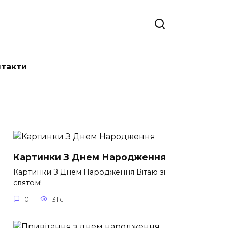
нтакти
Картинки З Днем Народження
Картинки З Днем Народження Вітаю зі
святом!
0
31к.