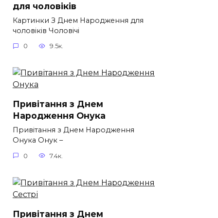
для чоловіків​
Картинки З Днем Народження для
чоловіків​ Чоловічі
0
9.5к.
Привітання з Днем
Народження Онука
Привітання з Днем Народження
Онука Онук –
0
7.4к.
Привітання з Днем