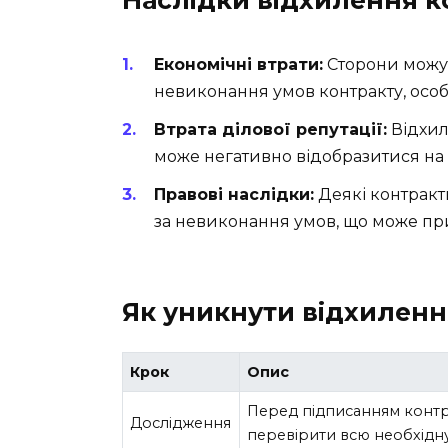
Економічні втрати:
Сторони можут
невиконання умов контракту, особл
Втрата ділової репутації:
Відхил
може негативно відобразитися на 
Правові наслідки:
Деякі контракт
за невиконання умов, що може при
Як уникнути відхиленн
Крок
Опис
Перед підписанням контр
Дослідження
перевірити всю необхідн