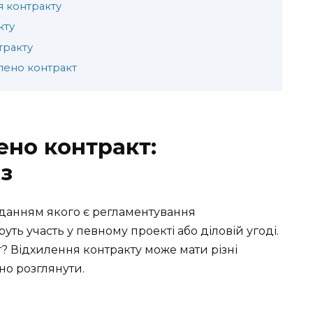
я контракту
кту
тракту
лено контракт
ено контракт:
з
данням якого є регламентування
уть участь у певному проекті або діловій угоді.
? Відхилення контракту може мати різні
но розглянути.