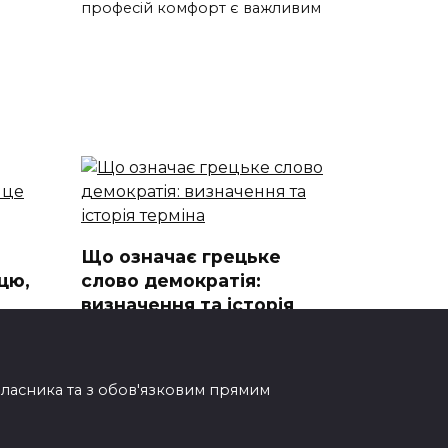
професій комфорт є важливим
Що означає грецьке
цю,
слово демократія:
визначення та історія
терміна
а у
азав
Що означає грецьке слово
демократія Ключове питання
овласника та з обов'язковим прямим