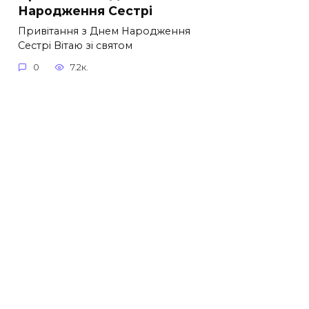
Народження Сестрі
Привітання з Днем Народження
Сестрі Вітаю зі святом
0
7.2к.