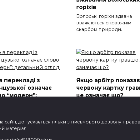
горіхів
Волоські горіхи здавна
вважаються справжнім
скарбом природи.
в перекладі з
Якщо арбітр показав
нцузької означає
червону картку грав
во “модерн”:
це означає що?
альний огляд
Що означає червона картк
футболі? Якщо арбітр пок
 перекладі з французької
чає слово модерн Термін “
на сайті, допускається тільки з письмового дозволу прав
ий матеріал.