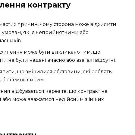
илення контракту
 частих причин, чому сторона може відхилити
 умовам, які є неприйнятними або
асників.
ідхилення може бути викликано тим, що
и не були надані вчасно або взагалі відсутні.
вити, що змінилися обставини, які роблять
 або неможливим.
ння відбувається через те, що контракт не
 або може вважатися недійсним з інших
онтракту