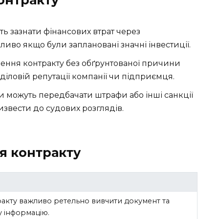
ь зазнати фінансових втрат через
иво якщо були заплановані значні інвестиції.
ення контракту без обґрунтованої причини
діловій репутації компанії чи підприємця.
и можуть передбачати штрафи або інші санкції
звести до судових розглядів.
я контракту
акту важливо ретельно вивчити документ та
у інформацію.