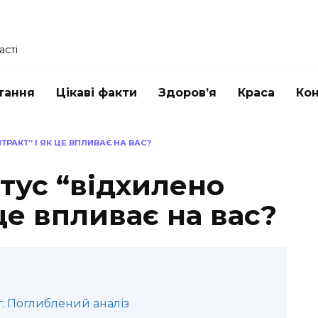
асті
тання
Цікаві факти
Здоров’я
Краса
Ко
РАКТ” І ЯК ЦЕ ВПЛИВАЄ НА ВАС?
тус “відхилено
це впливає на вас?
: Поглиблений аналіз