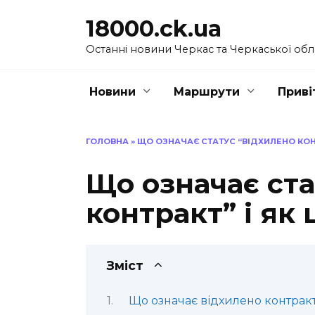
Перейти
18000.ck.ua
до
вмісту
Останні новини Черкас та Черкаської обл
Новини
Маршрути
Приві
ГОЛОВНА
»
ЩО ОЗНАЧАЄ СТАТУС “ВІДХИЛЕНО КОНТ
Що означає ста
контракт” і як 
Зміст
Що означає відхилено контракт