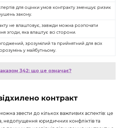
пертів для оцінки умов контракту зменшує ризик
ушень закону.
ракту не влаштовує, завжди можна розпочати
я згоди, яка влаштує всі сторони.
узгоджений, зрозумілий та прийнятний для всіх
орозумінь у майбутньому.
наказом 342: що це означає?
відхилено контракт
можна звести до кількох важливих аспектів: це
в, недопущення юридичних конфліктів та