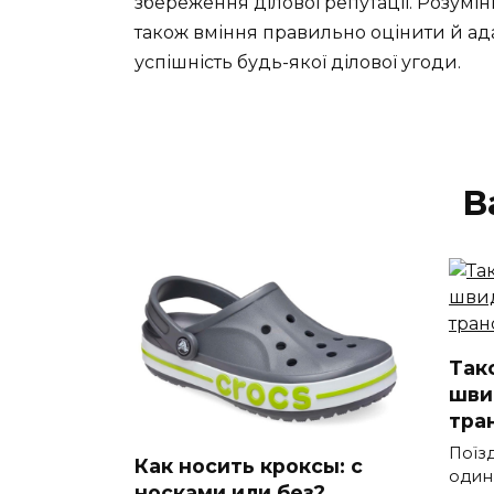
збереження ділової репутації. Розумін
також вміння правильно оцінити й ад
успішність будь-якої ділової угоди.
В
Такс
шви
тра
Поїз
Как носить кроксы: с
один
носками или без?