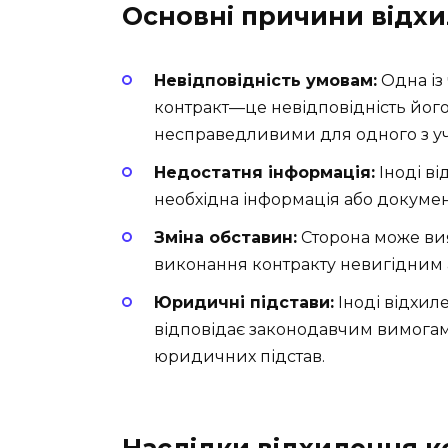
Основні причини відх
Невідповідність умовам:
Одна із
контракт—це невідповідність його
несправедливими для одного з уч
Недостатня інформація:
Іноді в
необхідна інформація або документ
Зміна обставин:
Сторона може вия
виконання контракту невигідним
Юридичні підстави:
Іноді відхиле
відповідає законодавчим вимогам
юридичних підстав.
Наслідки відхилення к