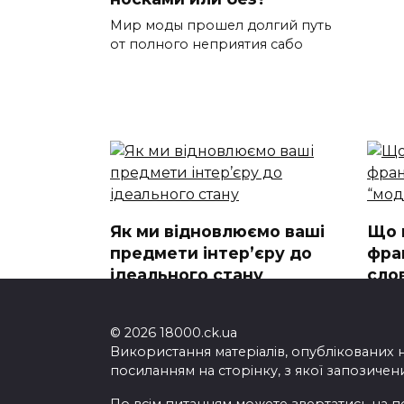
Мир моды прошел долгий путь
от полного неприятия сабо
Як ми відновлюємо ваші
Що 
предмети інтер’єру до
фра
ідеального стану
сло
дет
Кожен елемент інтер’єру
вашого дому чи офісу створює
Що в
© 2026 18000.ck.ua
озна
Використання матеріалів, опублікованих 
посиланням на сторінку, з якої запозичен