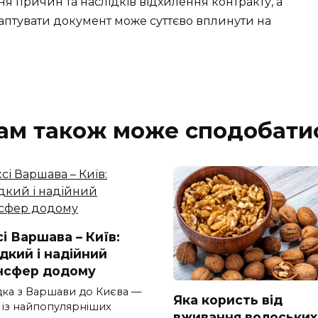
ня причин та наслідків відхилення контракту, а
аптувати документ може суттєво вплинути на
ам також може сподобати
і Варшава – Київ:
дкий і надійний
нсфер додому
дка з Варшави до Києва —
Яка користь від
 із найпопулярніших
вживання волоських