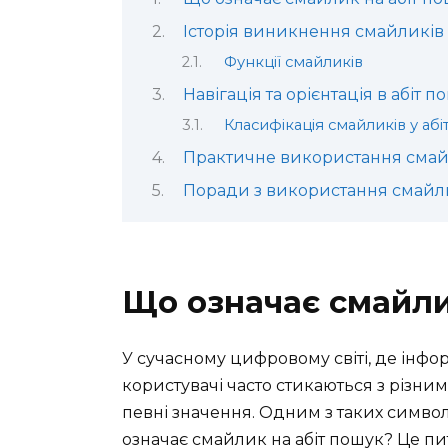
Історія виникнення смайликів
Функції смайликів
Навігація та орієнтація в абіт п
Класифікація смайликів у аб
Практичне використання смай
Поради з використання смайли
Що означає смайли
У сучасному цифровому світі, де інфо
користувачі часто стикаються з різни
певні значення. Одним з таких символ
означає смайлик на абіт пошук? Це пит