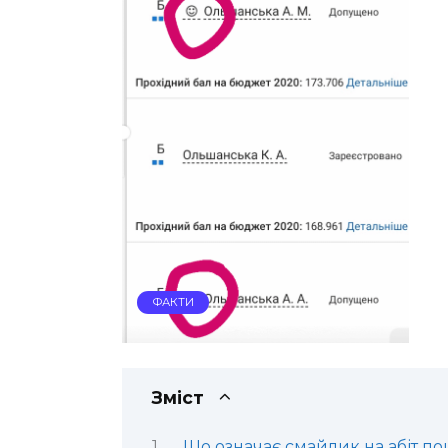
ФАКТИ
Зміст
Що означає смайлик на абіт п