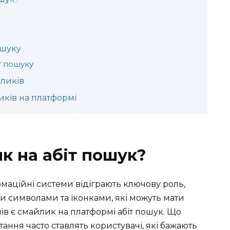
ошуку
іт пошуку
ликів
ків на платформі
к на абіт пошук?
рмаційні системи відіграють ключову роль,
ми символами та іконками, які можуть мати
ів є смайлик на платформі абіт пошук. Що
ання часто ставлять користувачі, які бажають