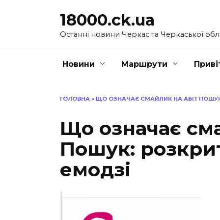
Перейти
18000.ck.ua
до
вмісту
Останні новини Черкас та Черкаської обл
Новини
Маршрути
Приві
ГОЛОВНА
»
ЩО ОЗНАЧАЄ СМАЙЛИК НА АБІТ ПОШУК
Що означає см
Пошук: розкри
емодзі