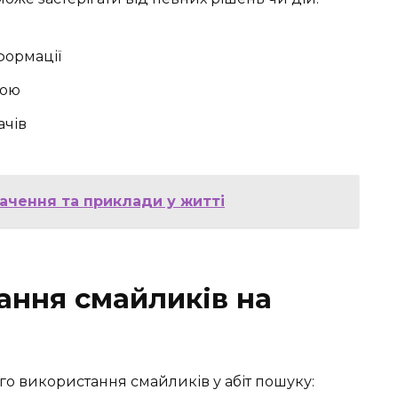
формації
мою
ачів
начення та приклади у житті
ання смайликів на
го використання смайликів у абіт пошуку: