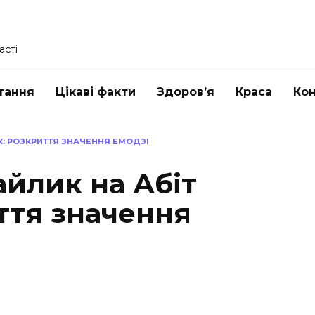
асті
тання
Цікаві факти
Здоров’я
Краса
Ко
: РОЗКРИТТЯ ЗНАЧЕННЯ ЕМОДЗІ
айлик на Абіт
ття значення