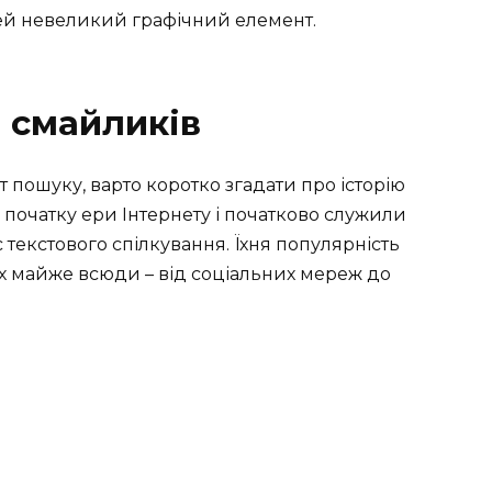
ей невеликий графічний елемент.
я смайликів
 пошуку, варто коротко згадати про історію
початку ери Інтернету і початково служили
 текстового спілкування. Їхня популярність
їх майже всюди – від соціальних мереж до