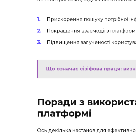
Прискорення пошуку потрібної ін
Покращення взаємодії з платфор
Підвищення залученості користув
Що означає сізіфова праця: виз
Поради з використ
платформі
Ось декілька настанов для ефективно