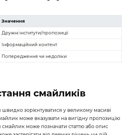
Значення
Дружні інститути/пропозиції
Інформаційний контент
Попередження чи недоліки
тання смайликів
швидко зорієнтуватися у великому масиві
майлик може вказувати на вигідну пропозицію
й смайлик може позначати статтю або опис
оже застерігати від певних рішень чи дій.