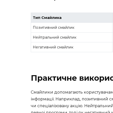
Тип Смайлика
Позитивний смайлик
Нейтральний смайлик
Негативний смайлик
Практичне викорис
Смайлики допомагають користувачам 
інформації. Наприклад, позитивний с
чи спеціалізовану акцію. Нейтральни
певної програми, тоді як негативний м