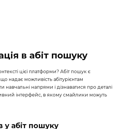
ація в абіт пошуку
нтексті цієї платформи? Абіт пошук є
що надає можливість абітурієнтам
ти навчальні напрями і дізнаватися про деталі
уїтивний інтерфейс, в якому смайлики можуть
 у абіт пошуку