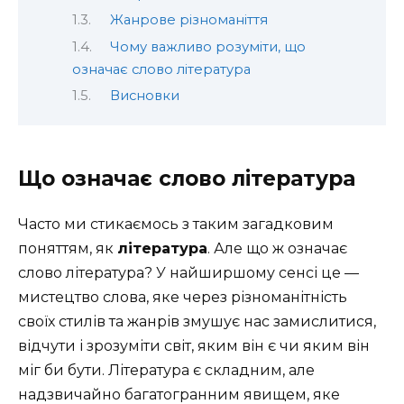
Жанрове різноманіття
Чому важливо розуміти, що
означає слово література
Висновки
Що означає слово література
Часто ми стикаємось з таким загадковим
поняттям, як
література
. Але що ж означає
слово література? У найширшому сенсі це —
мистецтво слова, яке через різноманітність
своїх стилів та жанрів змушує нас замислитися,
відчути і зрозуміти світ, яким він є чи яким він
міг би бути. Література є складним, але
надзвичайно багатогранним явищем, яке