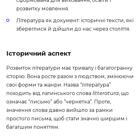
сформована для виховання, освіти і
розвитку мовлення.
Література як документ: історичні тексти, які
збереглися й дійшли до нас через століття.
Історичний аспект
Розвиток літератури має тривалу і багатогранну
історію. Вона росте разом з людством, змінюючи
свої форми та жанри. Назва “література”
походить від латинського слова
litteratura
, що
означає “письмо” або “чернетка”. Проте,
значення слова давно вийшло за рамки
простого письма, щоб стати значно ширшим і
багатшим поняттям.