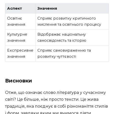
Аспект
Значення
Освітнє
Сприяє розвитку критичного
значення
мислення та освітнього процесу
Культурне
Відображає національну
значення
самосвідомість та історію
Експресивне
Сприяє самовираженню та
значення
розвитку чуттєвості
Висновки
Отже, що означає слово література у сучасному
світі? Це більше, ніж просто тексти. Це жива
традиція, яка поєднує в собі різноманіття стилів
і форм, завдяки яким ми вчимося діяти,