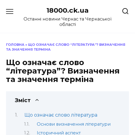
Перейти
18000.ck.ua
до
вмісту
Останні новини Черкас та Черкаської
області
ГОЛОВНА
»
ЩО ОЗНАЧАЄ СЛОВО “ЛІТЕРАТУРА”? ВИЗНАЧЕННЯ
ТА ЗНАЧЕННЯ ТЕРМІНА
Що означає слово
“література”? Визначення
та значення терміна
Зміст
Що означає слово література
Основи визначення літератури
Історичний аспект