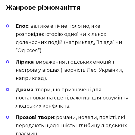
Жанрове різноманіття
Епос
: велике епічне полотно, яке
розповідає історію одної чи кількох
доленосних подій (наприклад, “Іліада” чи
“Одіссея”).
Лірика
: вираження людських емоцій і
настроїв у віршах (творчість Лесі Українки,
наприклад).
Драма
: твори, що призначені для
постановки на сцені, важливі для розуміння
людських конфліктів.
Прозові твори
: романи, новели, повісті, які
передають щоденність і глибину людських
взаємин.