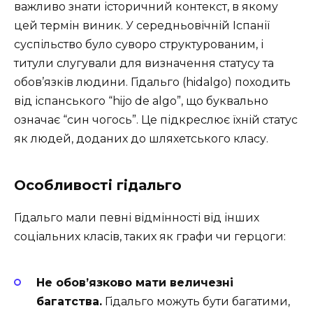
важливо знати історичний контекст, в якому
цей термін виник. У середньовічній Іспанії
суспільство було суворо структурованим, і
титули слугували для визначення статусу та
обов’язків людини. Гідальго (hidalgo) походить
від іспанського “hijo de algo”, що буквально
означає “син чогось”. Це підкреслює їхній статус
як людей, доданих до шляхетського класу.
Особливості гідальго
Гідальго мали певні відмінності від інших
соціальних класів, таких як графи чи герцоги:
Не обов’язково мати величезні
багатства.
Гідальго можуть бути багатими,