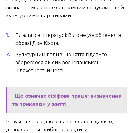
визначається лише соціальним статусом, але й
культурними наративами.
Гідальго в літературі: Відоме уособлення в
образі Дон Кіхота.
Культурний вплив: Поняття гідальго
збереглося як символ іспанської
шляхетності й честі.
Що означає сізіфова праця: визначення
та приклади у житті
Розуміння того, що означає слово гідальго,
дозволяє нам глибше дослідити