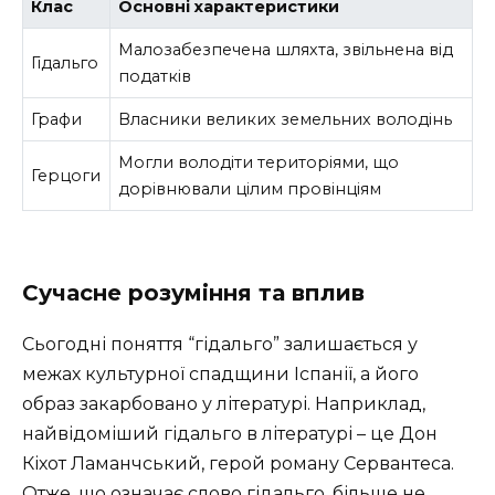
Клас
Основні характеристики
Малозабезпечена шляхта, звільнена від
Гідальго
податків
Графи
Власники великих земельних володінь
Могли володіти територіями, що
Герцоги
дорівнювали цілим провінціям
Сучасне розуміння та вплив
Сьогодні поняття “гідальго” залишається у
межах культурної спадщини Іспанії, а його
образ закарбовано у літературі. Наприклад,
найвідоміший гідальго в літературі – це Дон
Кіхот Ламанчський, герой роману Сервантеса.
Отже, що означає слово гідальго, більше не