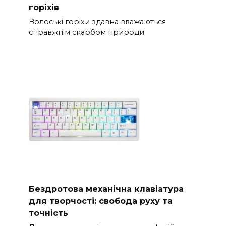
горіхів
Волоські горіхи здавна вважаються
справжнім скарбом природи.
Бездротова механічна клавіатура
для творчості: свобода руху та
точність