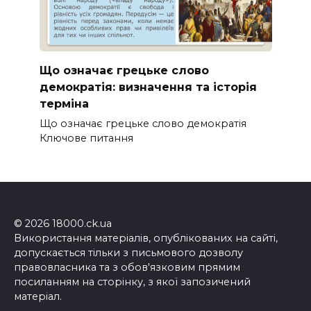
Що означає грецьке слово
демократія: визначення та історія
терміна
Що означає грецьке слово демократія
Ключове питання
© 2026 18000.ck.ua
Використання матеріалів, опублікованих на сайті,
допускається тільки з письмового дозволу
правовласника та з обов'язковим прямим
посиланням на сторінку, з якої запозичений
матеріал.