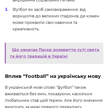
вирішення соціальних питань.
Футбол як засіб самовираження: від
воркшопів до великих стадіонів, де кожен
може проявити свої навички та
креативність.
Що означає Пасха: розкриття суті свята
та його традицій в Україні
Вплив “football” на українську мову
В українській мові слово “футбол” також
вживається без змін, показуючи, наскільки
глобальним став цей термін. Але його значення
виходить за межі прямого перекладу.