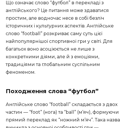
Що означає слово “футбол” в перекладі з
англійського? Це питання може здаватися
простим, але водночас несе в собі безліч
історичних і культурних аспектів. Англійське
слово “football” розкриває саму суть цієї
найпопулярнішої спортивної гри у світі. Для
багатьох воно асоціюється не лише з
конкретними діями, але й з емоціями,
традиціями та глобальним суспільним
феноменом.
Походження слова “футбол”
Англійське слово “football” складається з двох
частин — “foot” (нога) та “ball” (м’яч), формуючи
прямий переклад як “ножний м’яч”. Така назва
виникла з основної особливості гри —