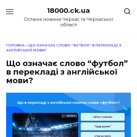
Перейти
18000.ck.ua
до
вмісту
Останні новини Черкас та Черкаської
області
ГОЛОВНА
»
ЩО ОЗНАЧАЄ СЛОВО “ФУТБОЛ” В ПЕРЕКЛАДІ З
АНГЛІЙСЬКОЇ МОВИ?
Що означає слово “футбол”
в перекладі з англійської
мови?