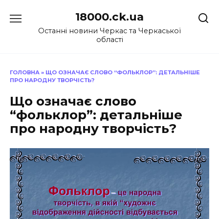
Перейти
18000.ck.ua
до
вмісту
Останні новини Черкас та Черкаської
області
ГОЛОВНА
»
ЩО ОЗНАЧАЄ СЛОВО “ФОЛЬКЛОР”: ДЕТАЛЬНІШЕ
ПРО НАРОДНУ ТВОРЧІСТЬ?
Що означає слово
“фольклор”: детальніше
про народну творчість?