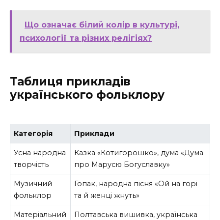
Що означає білий колір в культурі,
психології та різних релігіях?
Таблиця прикладів
українського фольклору
Категорія
Приклади
Усна народна
Казка «Котигорошко», дума «Дума
творчість
про Марусю Богуславку»
Музичний
Гопак, народна пісня «Ой на горі
фольклор
та й женці жнуть»
Матеріальний
Полтавська вишивка, українська