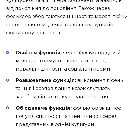
культурної пам’яті, передачі знань та навичок
від покоління до покоління. Також через
фольклор зберігаються цінності та моралі тієї чи
іншої спільноти. Деякі з головних функцій
фольклору включають:
Освітня функція:
через фольклор діти й
молодь отримують знання про світ,
моральні цінності та соціальні норми.
Розважальна функція:
виконання пісень,
танців і розповідання казок слугують
засобом відпочинку та задоволення.
Об’єднавча функція:
фольклор зміцнює
почуття спільності та ідентичності серед
представників однієї культури.