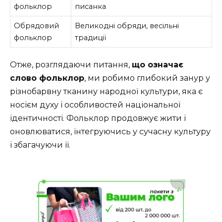
фольклор
писанка
Обрядовий
Великодні обряди, весільні
фольклор
традиції
Отже, розглядаючи питання,
що означає
слово фольклор
, ми робимо глибокий занур у
різнобарвну тканину народної культури, яка є
носієм духу і особливостей національної
ідентичності. Фольклор продовжує жити і
оновлюватися, інтегруючись у сучасну культуру
і збагачуючи її.