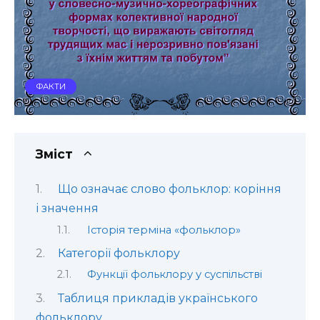
ФАКТИ
Зміст
Що означає слово фольклор: коріння
і значення
Історія терміна «фольклор»
Категорії фольклору
Функції фольклору у суспільстві
Таблиця прикладів українського
фольклору