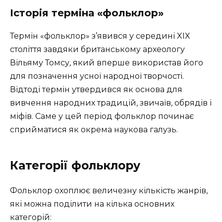
Історія терміна «фольклор»
Термін «фольклор» з’явився у середині XIX
століття завдяки британському археологу
Вільяму Томсу, який вперше використав його
для позначення усної народної творчості.
Відтоді термін утвердився як основа для
вивчення народних традицій, звичаїв, обрядів і
міфів. Саме у цей період фольклор починає
сприйматися як окрема наукова галузь.
Категорії фольклору
Фольклор охоплює величезну кількість жанрів,
які можна поділити на кілька основних
категорій: