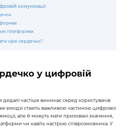
фровій комунікації
дечок
тформах
нших платформах
ати сіре сердечко?
ердечко у цифровій
я дедалі частіше виникає серед користувачів
дже емодзі стають важливою частиною цифрової
емоції, але й можуть мати приховані значення,
платформи чи навіть настрою співрозмовника. У