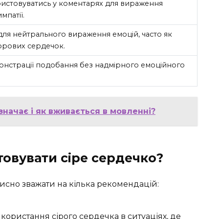
истовуватись у коментарях для вираження
мпатії.
для нейтрального вираження емоцій, часто як
орових сердечок.
онстрації подобання без надмірного емоційного
значає і як вживається в мовленні?
овувати сіре сердечко?
исно зважати на кілька рекомендацій:
користання сірого сердечка в ситуаціях, де