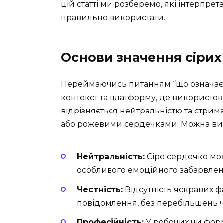
цій статті ми розберемо, які інтерпрета
правильно використати.
Основи значення сірих
Переймаючись питанням “що означає с
контекст та платформу, де використов
відрізняється нейтральністю та стри
або рожевими сердечками. Можна вид
Нейтральність:
Сіре сердечко мож
особливого емоційного забарвлен
Честність:
Відсутність яскравих 
повідомлення, без перебільшень ч
Професійність:
У робочих чи фор