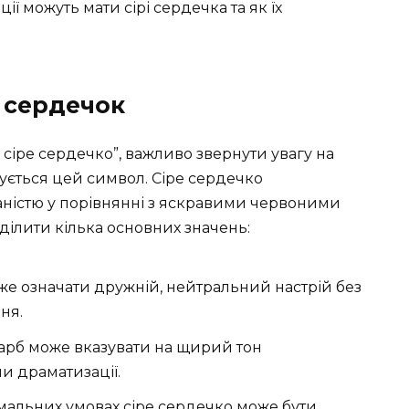
ції можуть мати сірі сердечка та як їх
 сердечок
іре сердечко”, важливо звернути увагу на
ується цей символ. Сіре сердечко
маністю у порівнянні з яскравими червоними
ілити кілька основних значень:
е означати дружній, нейтральний настрій без
ня.
фарб може вказувати на щирий тон
и драматизації.
мальних умовах сіре сердечко може бути