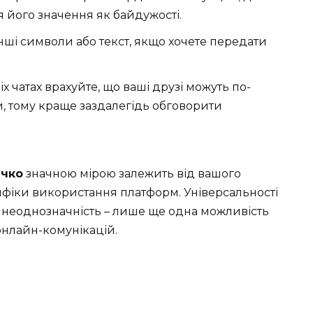
його значення як байдужості.
нші символи або текст, якщо хочете передати
х чатах врахуйте, що ваші друзі можуть по-
и, тому краще заздалегідь обговорити
ечко
значною мірою залежить від вашого
ифіки використання платформ. Універсальності
я неоднозначність – лише ще одна можливість
 онлайн-комунікацій.