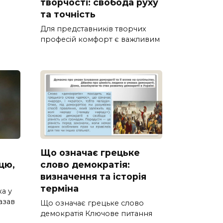
творчості: свобода руху
та точність
Для представників творчих
професій комфорт є важливим
Що означає грецьке
цю,
слово демократія:
визначення та історія
терміна
а у
азав
Що означає грецьке слово
демократія Ключове питання