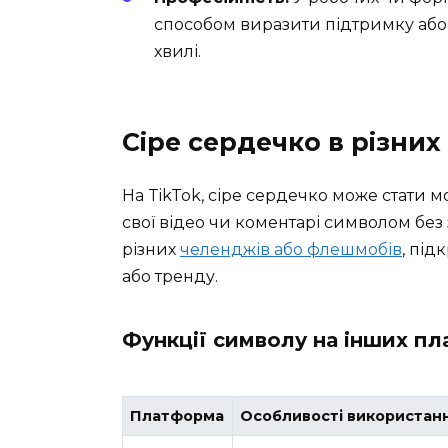
способом виразити підтримку або
хвилі.
Сіре сердечко в різни
На TikTok, сіре сердечко може стати 
свої відео чи коментарі символом без
різних
челенджів або флешмобів
, під
або тренду.
Функції символу на інших п
Платформа
Особливості використан