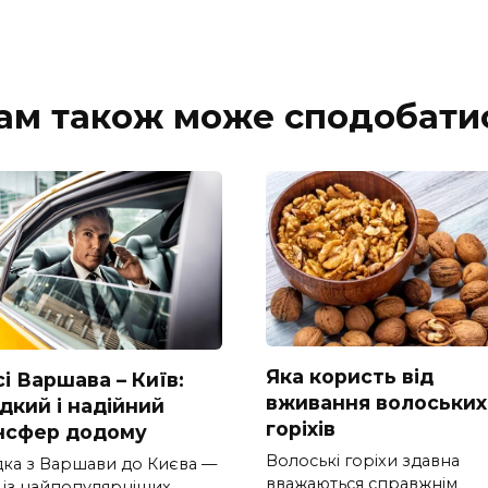
ам також може сподобати
Яка користь від
і Варшава – Київ:
вживання волоських
дкий і надійний
горіхів
нсфер додому
Волоські горіхи здавна
дка з Варшави до Києва —
вважаються справжнім
 із найпопулярніших