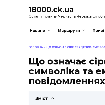
Перейти
18000.ck.ua
до
вмісту
Останні новини Черкас та Черкаської обл
Новини
Маршрути
Приві
ГОЛОВНА
»
ЩО ОЗНАЧАЄ СІРЕ СЕРДЕЧКО: СИМВОЛ
Що означає сір
символіка та е
повідомленнях
Зміст