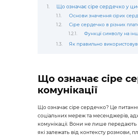
Що означає сіре сердечко у ци
Основи значення сірих сер
Сіре сердечко в різних пла
Функції символу на і
Як правильно використовув
Що означає сіре с
комунікації
Що означає сіре сердечко? Це питанн
соціальних мереж та месенджерів, а
комунікації. Вони не лише передають 
які залежать від контексту розмови, 