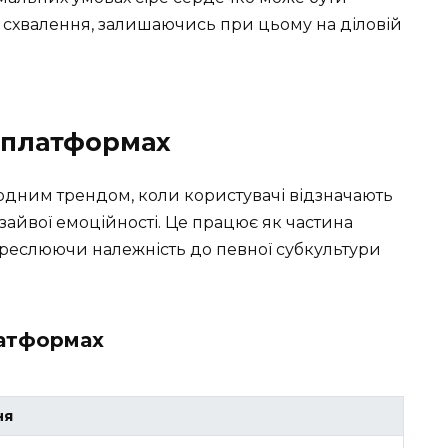
 схвалення, залишаючись при цьому на діловій
х платформах
модним трендом, коли користувачі відзначають
 зайвої емоційності. Це працює як частина
креслюючи належність до певної субкультури
латформах
ня