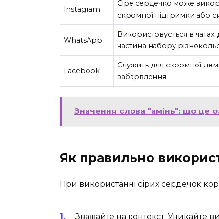
Сіре сердечко може викор
Instagram
скромної підтримки або си
Використовується в чатах 
WhatsApp
частина набору різноколь
Служить для скромної дем
Facebook
забарвлення.
Значення слова "амінь": що це о
Як правильно використ
При використанні сірих сердечок кор
Зважайте на контекст: Уникайте ви