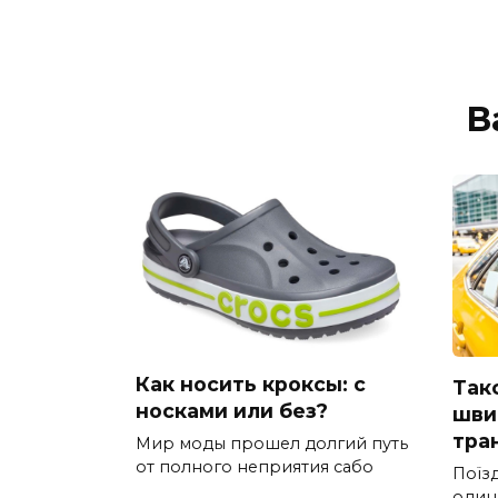
В
Как носить кроксы: с
Такс
носками или без?
шви
тра
Мир моды прошел долгий путь
от полного неприятия сабо
Поїз
один