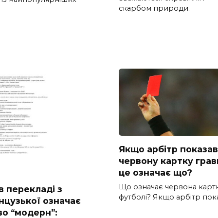
скарбом природи.
Якщо арбітр показав
червону картку грав
це означає що?
Що означає червона картк
в перекладі з
футболі? Якщо арбітр пок
нцузької означає
во “модерн”: