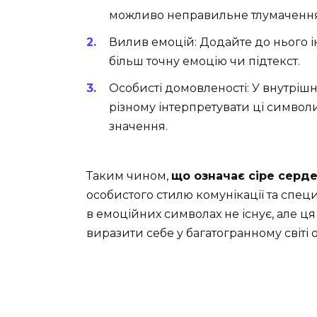
можливо неправильне тлумачення 
Вилив емоцій: Додайте до нього і
більш точну емоцію чи підтекст.
Особисті домовленості: У внутрішні
різному інтерпретувати ці символ
значення.
Таким чином,
що означає сіре серд
особистого стилю комунікації та спец
в емоційних символах не існує, але ц
виразити себе у багатогранному світі