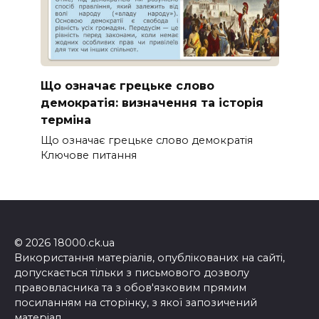
Що означає грецьке слово
демократія: визначення та історія
терміна
Що означає грецьке слово демократія
Ключове питання
© 2026 18000.ck.ua
Використання матеріалів, опублікованих на сайті,
допускається тільки з письмового дозволу
правовласника та з обов'язковим прямим
посиланням на сторінку, з якої запозичений
матеріал.