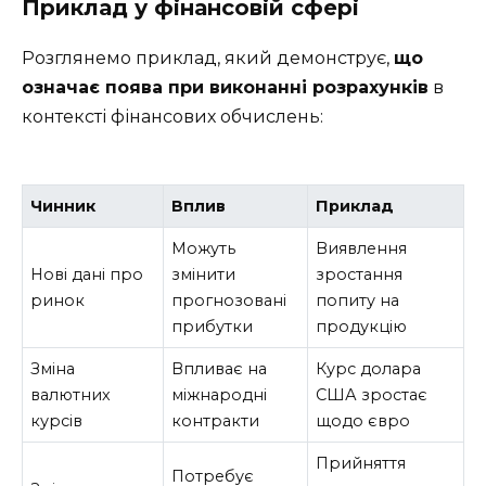
Приклад у фінансовій сфері
Розглянемо приклад, який демонструє,
що
означає поява при виконанні розрахунків
в
контексті фінансових обчислень:
Чинник
Вплив
Приклад
Можуть
Виявлення
Нові дані про
змінити
зростання
ринок
прогнозовані
попиту на
прибутки
продукцію
Зміна
Впливає на
Курс долара
валютних
міжнародні
США зростає
курсів
контракти
щодо євро
Прийняття
Потребує