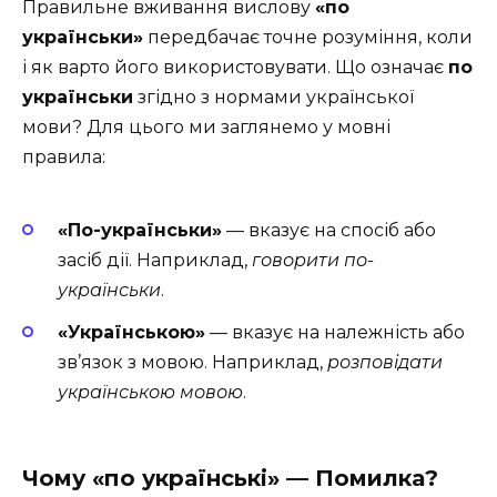
Правильне вживання вислову
«по
українськи»
передбачає точне розуміння, коли
і як варто його використовувати. Що означає
по
українськи
згідно з нормами української
мови? Для цього ми заглянемо у мовні
правила:
«По-українськи»
— вказує на спосіб або
засіб дії. Наприклад,
говорити по-
українськи
.
«Українською»
— вказує на належність або
зв’язок з мовою. Наприклад,
розповідати
українською мовою
.
Чому «по українські» — Помилка?