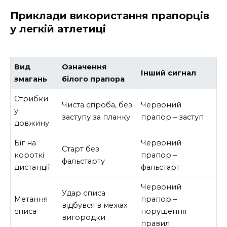
Приклади використання прапорців
у легкій атлетиці
Вид
Означення
Інший сигнал
змагань
білого прапора
Стрибки
Чиста спроба, без
Червоний
у
заступу за планку
прапор – заступ
довжину
Біг на
Червоний
Старт без
короткі
прапор –
фальстарту
дистанції
фальстарт
Червоний
Удар списа
Метання
прапор –
відбувся в межах
списа
порушення
вигородки
правил