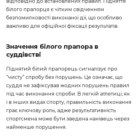
відповідно до встановлених правил. Підняття
білого прапорця є чітким свідченням
безпомилковості виконаної дії, що особливо
важливо для офіційної фіксації результатів.
Значення білого прапора в
суддівстві
Піднятий білий прапорець сигналізує про
“чисту” спробу без порушень. Це означає, що
суддя не зафіксував жодних порушень правил
під час виконання спроби. В легкій атлетиці, як
і в інших видах спорту, правильність виконання
грає ключову роль, адже результативність
спортсмена може бути зведена нанівець через
найменше порушення.