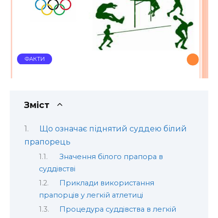
ФАКТИ
Зміст
Що означає піднятий суддею білий
прапорець
Значення білого прапора в
суддівстві
Приклади використання
прапорців у легкій атлетиці
Процедура суддівства в легкій