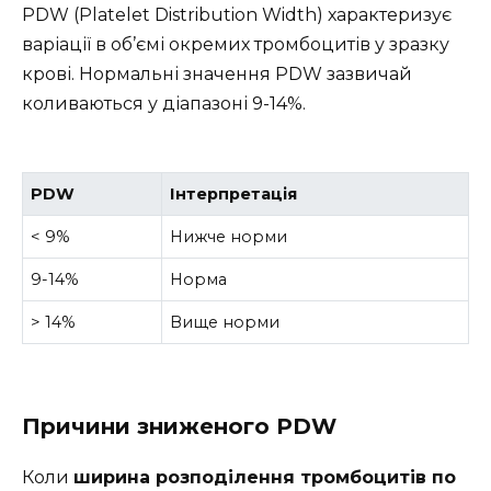
PDW (Platelet Distribution Width) характеризує
варіації в об’ємі окремих тромбоцитів у зразку
крові. Нормальні значення PDW зазвичай
коливаються у діапазоні 9-14%.
PDW
Інтерпретація
< 9%
Нижче норми
9-14%
Норма
> 14%
Вище норми
Причини зниженого PDW
Коли
ширина розподілення тромбоцитів по