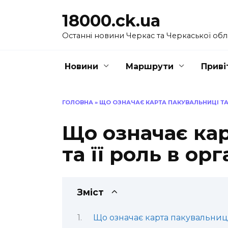
Перейти
18000.ck.ua
до
вмісту
Останні новини Черкас та Черкаської обл
Новини
Маршрути
Приві
ГОЛОВНА
»
ЩО ОЗНАЧАЄ КАРТА ПАКУВАЛЬНИЦІ ТА Ї
Що означає ка
та її роль в ор
Зміст
Що означає карта пакувальниц