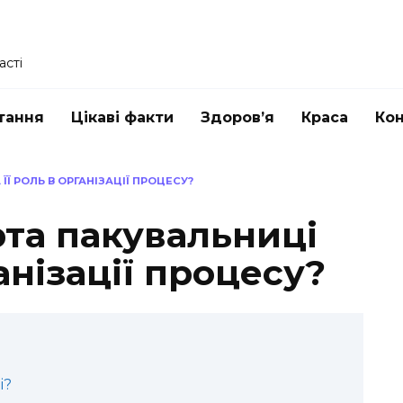
асті
тання
Цікаві факти
Здоров’я
Краса
Ко
Ї РОЛЬ В ОРГАНІЗАЦІЇ ПРОЦЕСУ?
рта пакувальниці
ганізації процесу?
і?