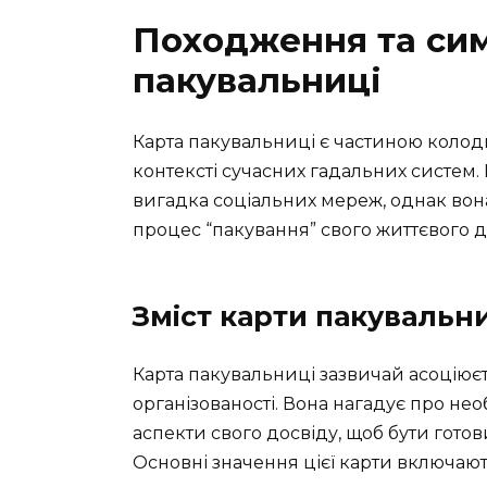
Походження та сим
пакувальниці
Карта пакувальниці є частиною колоди 
контексті сучасних гадальних систем.
вигадка соціальних мереж, однак вона
процес “пакування” свого життєвого до
Зміст карти пакувальн
Карта пакувальниці зазвичай асоціюєть
організованості. Вона нагадує про необ
аспекти свого досвіду, щоб бути гото
Основні значення цієї карти включают