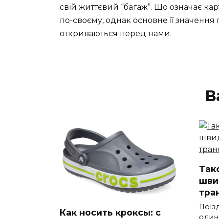
свій життєвий “багаж”. Що означає ка
по-своєму, однак основне її значення п
откриваються перед нами.
В
Такс
шви
тра
Поїз
Как носить кроксы: с
один