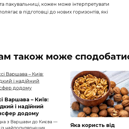
рта пакувальниці, кожен може інтерпретувати
олягає в підготовці до нових горизонтів, які
ам також може сподобати
і Варшава – Київ:
дкий і надійний
нсфер додому
дка з Варшави до Києва —
Яка користь від
 із найпопулярніших