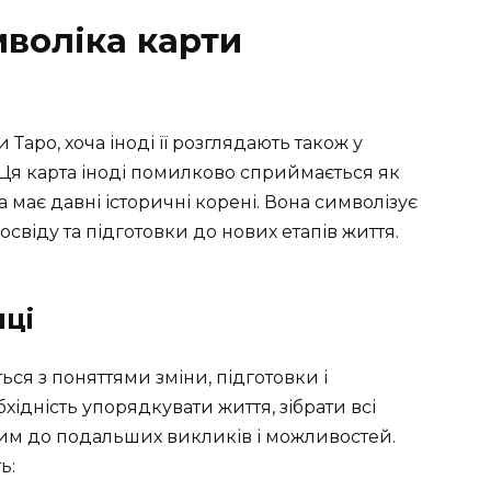
воліка карти
Таро, хоча іноді її розглядають також у
 Ця карта іноді помилково сприймається як
 має давні історичні корені. Вона символізує
свіду та підготовки до нових етапів життя.
иці
ся з поняттями зміни, підготовки і
хідність упорядкувати життя, зібрати всі
вим до подальших викликів і можливостей.
ь: