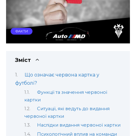
ФАКТИ
Зміст
Що означає червона картка у
футболі?
Функції та значення червоної
картки
Ситуації, які ведуть до видання
червоної картки
Наслідки видання червоної картки
Психологічний вплив на команди