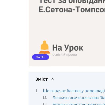
ФАКТИ
Зміст
Що означає бланка у перекладі
Лексичні значення слова “б
Бланка у літературному конт