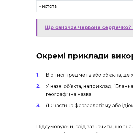
Чистота
Що означає червоне сердечко? 
Окремі приклади вико
В описі предметів або об’єктів, де 
У назві об’єкта, наприклад, “Бланк
географічна назва.
Як частина фразеологізму або ідіом
Підсумовуючи, слід зазначити, що знач