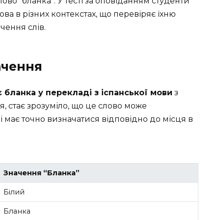
во “бланка”. У тесті за оповіданням студенти
ва в різних контекстах, що перевіряє їхню
чення слів.
ачення
 бланка у перекладі з іспанської мови
з
, стає зрозуміло, що це слово може
і має точно визначатися відповідно до місця в
Значення “Бланка”
Білий
Бланка