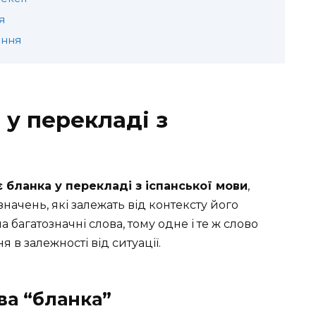
я
ання
 у перекладі з
 бланка у перекладі з іспанської мови
,
значень, які залежать від контексту його
 багатозначні слова, тому одне і те ж слово
в залежності від ситуації.
ва “бланка”