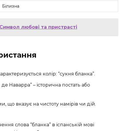
Білизна
Символ любові та пристрасті
ристання
характеризується колір: “сукня бланка”.
а де Наварра” – історична постать або
и, що вказує на чистоту намірів чи дій.
ення слова “бланка” в іспанській мові