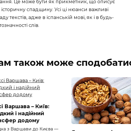
тання. Це може бути як прикметник, що описує
або історичну спадщину. Усі ці нюанси важливі
 текстів, адже в іспанській мові, як і в будь-
тозначності слів.
ам також може сподобати
і Варшава – Київ:
дкий і надійний
нсфер додому
дка з Варшави до Києва —