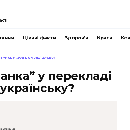
асті
тання
Цікаві факти
Здоров’я
Краса
Ко
 ІСПАНСЬКОЇ НА УКРАЇНСЬКУ?
анка” у перекладі
 українську?