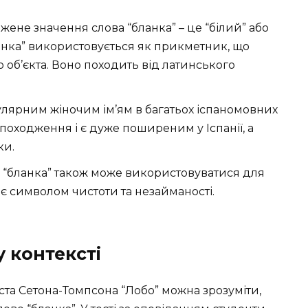
не значення слова “бланка” – це “білий” або
бланка” використовується як прикметник, що
 об’єкта. Воно походить від латинського
улярним жіночим ім’ям в багатьох іспаномовних
походження і є дуже поширеним у Іспанії, а
ки.
 “бланка” також може використовуватися для
 є символом чистоти та незайманості.
 контексті
ста Сетона-Томпсона “Лобо” можна зрозуміти,