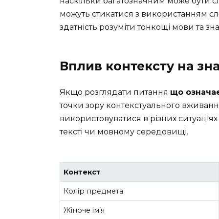
наскільки багатозначним може бути сло
можуть стикатися з використанням сло
здатність розуміти тонкощі мови та зна
Вплив контексту на зн
Якщо розглядати питання
що означає
точки зору контекстуального вживання
використовуватися в різних ситуаціях 
тексті чи мовному середовищі.
Контекст
Колір предмета
Жіноче ім’я