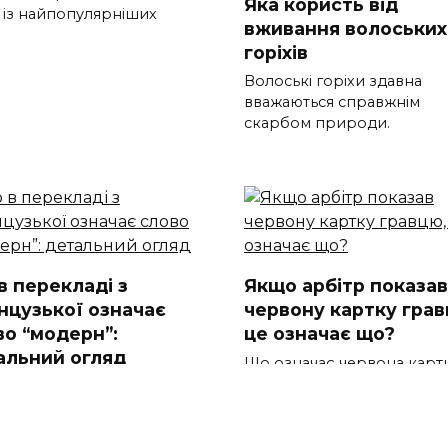
Яка користь від
 із найпопулярніших
вживання волоських
горіхів
Волоські горіхи здавна
вважаються справжнім
скарбом природи.
в перекладі з
Якщо арбітр показав
нцузької означає
червону картку грав
во “модерн”:
це означає що?
альний огляд
Що означає червона картк
футболі? Якщо арбітр пок
 перекладі з французької
чає слово модерн Термін “