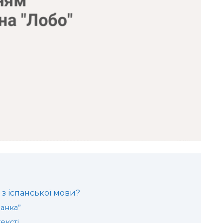
 з іспанської мови?
ланка”
ексті