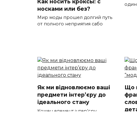
Как носить кроксы: с
один
носками или без?
Мир моды прошел долгий путь
от полного неприятия сабо
Як ми відновлюємо ваші
Що 
предмети інтер’єру до
фра
ідеального стану
сло
дет
Кожен елемент інтер’єру
вашого дому чи офісу створює
Що в
озна