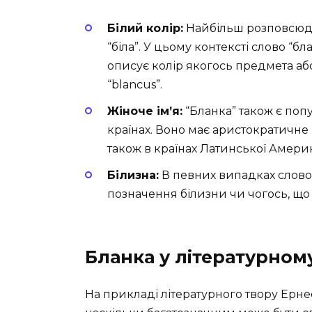
Білий колір:
Найбільш розповсюдже
“біла”. У цьому контексті слово “
описує колір якогось предмета або
“blancus”.
Жіноче ім’я:
“Бланка” також є поп
країнах. Воно має аристократичне 
також в країнах Латинської Амери
Білизна:
В певних випадках слово
позначення білизни чи чогось, що
Бланка у літературному
На прикладі літературного твору Ерне