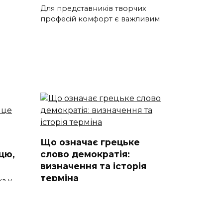
Для представників творчих
професій комфорт є важливим
Що означає грецьке
цю,
слово демократія:
визначення та історія
терміна
а у
азав
Що означає грецьке слово
демократія Ключове питання