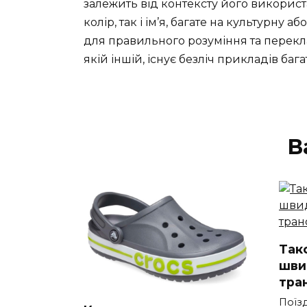
залежить від контексту його викорис
колір, так і ім’я, багате на культурну 
для правильного розуміння та перекладу
якій іншій, існує безліч прикладів бага
В
Такс
шви
тра
Поїз