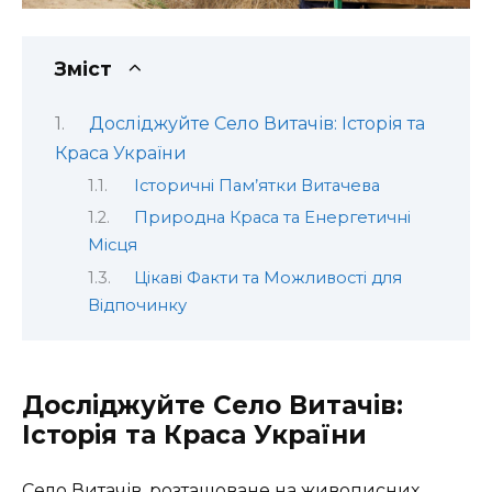
Зміст
Досліджуйте Село Витачів: Історія та
Краса України
Історичні Пам’ятки Витачева
Природна Краса та Енергетичні
Місця
Цікаві Факти та Можливості для
Відпочинку
Досліджуйте Село Витачів:
Історія та Краса України
Село Витачів, розташоване на живописних