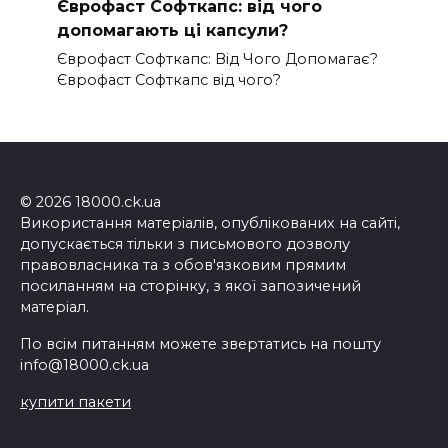
Єврофаст Софткапс: від чого
допомагають ці капсули?
Єврофаст Софткапс: Від Чого Допомагає?
Єврофаст Софткапс від чого?
© 2026 18000.ck.ua
Використання матеріалів, опублікованих на сайті,
допускається тільки з письмового дозволу
правовласника та з обов'язковим прямим
посиланням на сторінку, з якої запозичений
матеріал.
По всім питанням можете звертатись на пошту
info@18000.ck.ua
купити пакети