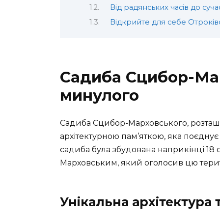
Від радянських часів до суча
Відкрийте для себе Отроків
Садиба Сцибор-Мар
минулого
Садиба Сцибор-Марховського, розташов
архітектурною пам’яткою, яка поєднує в
садиба була збудована наприкінці 18 
Марховським, який оголосив цю тери
Унікальна архітектура