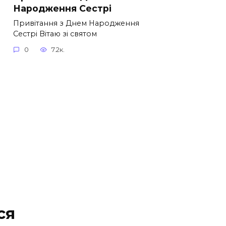
Народження Сестрі
Привітання з Днем Народження
Сестрі Вітаю зі святом
0
7.2к.
ся