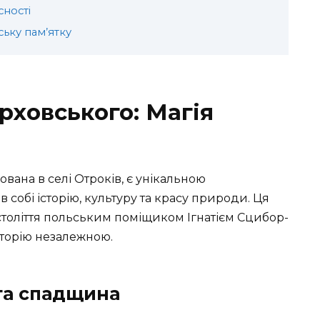
сності
ську пам’ятку
ховського: Магія
ана в селі Отроків, є унікальною
 собі історію, культуру та красу природи. Ця
століття польським поміщиком Ігнатієм Сцибор-
торію незалежною.
 та спадщина