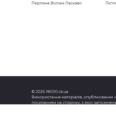
Перлина Волині Ласкаво
Піст
© 2026 18000.ck.ua
Використання матеріалів, опублікованих 
посиланням на сторінку, з якої запозичен
По всім питанням можете звертатись на п