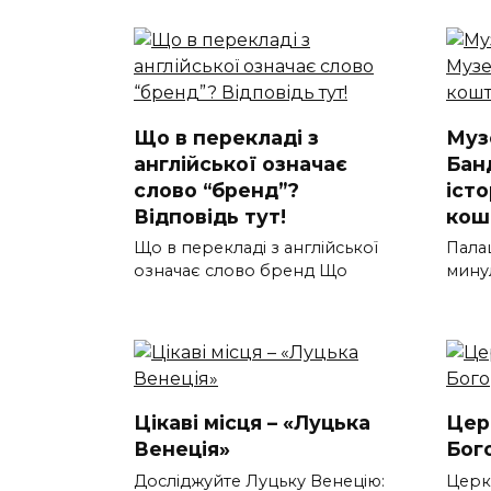
Що в перекладі з
Муз
англійської означає
Бан
слово “бренд”?
іст
Відповідь тут!
кош
Що в перекладі з англійської
Пала
означає слово бренд Що
мину
Цікаві місця – «Луцька
Цер
Венеція»
Бого
Досліджуйте Луцьку Венецію:
Церкв