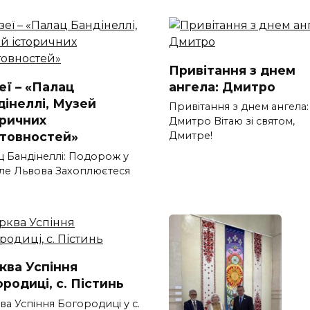
Привітання з днем
еї – «Палац
ангела: Дмитро
дінеллі, Музей
Привітання з днем ангела:
оричних
Дмитро Вітаю зі святом,
товностей»
Дмитре!
ц Бандінеллі: Подорож у
ле Львова Захоплюєтеся
ква Успіння
родиці, с. Пістинь
а Успіння Богородиці у с.