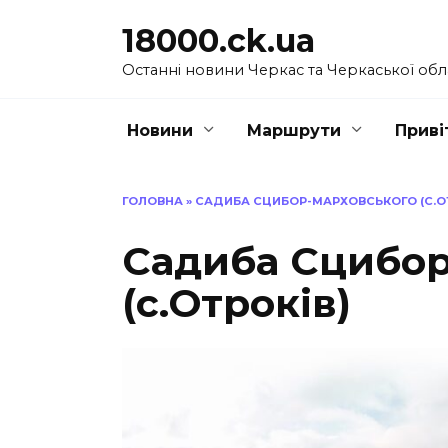
Перейти
18000.ck.ua
до
вмісту
Останні новини Черкас та Черкаської обл
Новини
Маршрути
Приві
ГОЛОВНА
»
САДИБА СЦИБОР-МАРХОВСЬКОГО (С.ОТ
Садиба Сцибор
(с.Отроків)