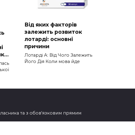
Від яких факторів
залежить розвиток
сь
лотарді: основні
причини
і
нк…
Лотарді А: Від Чого Залежить
Його Дія Коли мова йде
лась
ької
овласника та з обов'язковим прямим