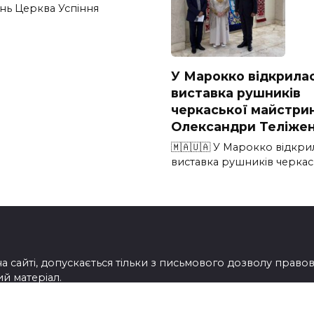
инь Церква Успіння
У Марокко відкрила
виставка рушників
черкаської майстрин
Олександри Теліже
🇲🇦🇺🇦 У Марокко відкри
виставка рушників черкас
на сайті, допускається тільки з письмового дозволу прав
ий матеріал.
ошту info@18000.ck.ua