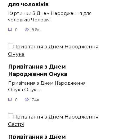
для чоловіків​
Картинки З Днем Народження для
чоловіків​ Чоловічі
0
9.5к.
Привітання з Днем
Народження Онука
Привітання з Днем Народження
Онука Онук –
0
7.4к.
Привітання з Днем