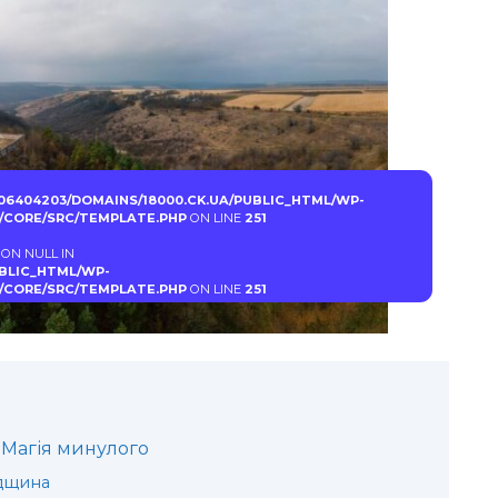
06404203/DOMAINS/18000.CK.UA/PUBLIC_HTML/WP-
CORE/SRC/TEMPLATE.PHP
ON LINE
251
 ON NULL IN
UBLIC_HTML/WP-
CORE/SRC/TEMPLATE.PHP
ON LINE
251
 Магія минулого
адщина