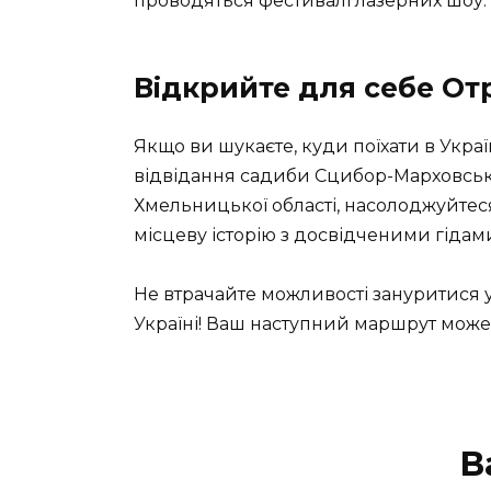
проводяться фестивалі лазерних шоу.
Відкрийте для себе От
Якщо ви шукаєте, куди поїхати в Укра
відвідання садиби Сцибор-Марховськ
Хмельницької області, насолоджуйтес
місцеву історію з досвідченими гідам
Не втрачайте можливості зануритися у 
Україні! Ваш наступний маршрут може п
В