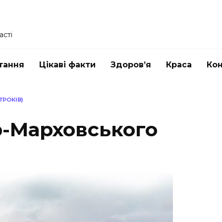
асті
тання
Цікаві факти
Здоров’я
Краса
Ко
РОКІВ)
-Марховського