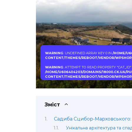
WARNING
: UNDEFINED ARRAY KEY 0 IN
/HOME/U6
CONTENT/THEMES/REBOOT/VENDOR/WPSHOP/
WARNING
: ATTEMPT TO READ PROPERTY "CAT_ID"
/HOME/U606404203/DOMAINS/18000.CK.UA/P
CONTENT/THEMES/REBOOT/VENDOR/WPSHOP/
Зміст
Садиба Сцибор-Марховського:
Унікальна архітектура та сп