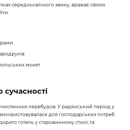
уїнах середньовічного замку, вражає своєю
йти:
урами.
тародруків.
польських монет.
о сучасності
а численних перебудов. У радянський період у
 використовувалася для господарських потреб.
дкрито готель у старовинному стилі, та