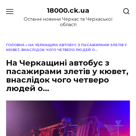
Перейти
18000.ck.ua
до
вмісту
Останні новини Черкас та Черкаської
області
ГОЛОВНА
»
НА ЧЕРКАЩИНІ АВТОБУС З ПАСАЖИРАМИ ЗЛЕТІВ У
КЮВЕТ, ВНАСЛІДОК ЧОГО ЧЕТВЕРО ЛЮДЕЙ О…
На Черкащині автобус з
пасажирами злетів у кювет,
внаслідок чого четверо
людей о…