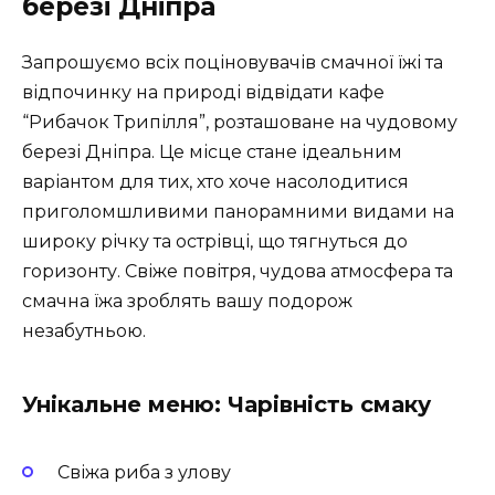
березі Дніпра
Запрошуємо всіх поціновувачів смачної їжі та
відпочинку на природі відвідати кафе
“Рибачок Трипілля”, розташоване на чудовому
березі Дніпра. Це місце стане ідеальним
варіантом для тих, хто хоче насолодитися
приголомшливими панорамними видами на
широку річку та острівці, що тягнуться до
горизонту. Свіже повітря, чудова атмосфера та
смачна їжа зроблять вашу подорож
незабутньою.
Унікальне меню: Чарівність смаку
Свіжа риба з улову