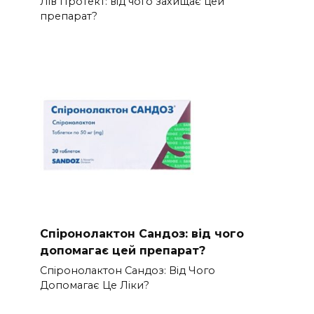
Лів Протект: від чого захищає цей
препарат?
Спіронолактон Сандоз: від чого
допомагає цей препарат?
Спіронолактон Сандоз: Від Чого
Допомагає Це Ліки?