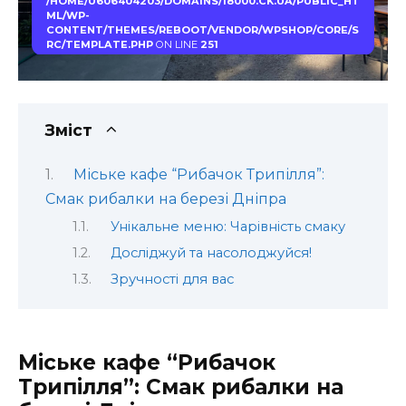
/HOME/U606404203/DOMAINS/18000.CK.UA/PUBLIC_HT
ML/WP-
CONTENT/THEMES/REBOOT/VENDOR/WPSHOP/CORE/S
RC/TEMPLATE.PHP
ON LINE
251
Зміст
Міське кафе “Рибачок Трипілля”:
Смак рибалки на березі Дніпра
Унікальне меню: Чарівність смаку
Досліджуй та насолоджуйся!
Зручності для вас
Міське кафе “Рибачок
Трипілля”: Смак рибалки на