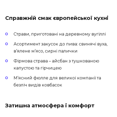
Справжній смак європейської кухні
Страви, приготовані на деревному вугіллі
Асортимент закусок до пива: свинячі вуха,
в’ялене м’ясо, сирні палички
Фірмова страва – айсбан з тушкованою
капустою та гірчицею
М’ясний фюлле для великої компанії та
безліч видів ковбасок
Затишна атмосфера і комфорт