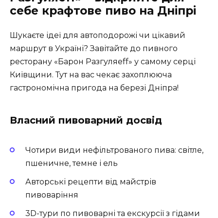
себе крафтове пиво на Дніпрі
Шукаєте ідеї для автоподорожі чи цікавий
маршрут в Україні? Завітайте до пивного
ресторану «Барон Разгуляеff» у самому серці
Київщини. Тут на вас чекає захоплююча
гастрономічна пригода на березі Дніпра!
Власний пивоварний досвід
Чотири види нефільтрованого пива: світле,
пшеничне, темне і ель
Авторські рецепти від майстрів
пивоваріння
3D-тури по пивоварні та екскурсії з гідами