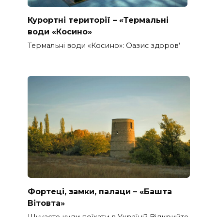
Курортні території – «Термальні
води «Косино»
Термальні води «Косино»: Оазис здоров’
Фортеці, замки, палаци – «Башта
Вітовта»
Шукаєте куди поїхати в Україні? Відкрийте