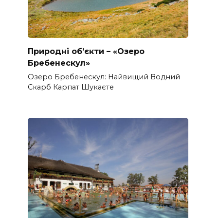
Природні об’єкти – «Озеро
Бребенескул»
Озеро Бребенескул: Найвищий Водний
Скарб Карпат Шукаєте