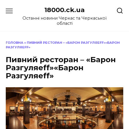
Перейти
18000.ck.ua
до
вмісту
Останні новини Черкас та Черкаської
області
ГОЛОВНА
»
ПИВНИЙ РЕСТОРАН – «БАРОН РАЗГУЛЯЕFF»«БАРОН
РАЗГУЛЯЕFF»
Пивний ресторан – «Барон
Разгуляеff»«Барон
Разгуляеff»