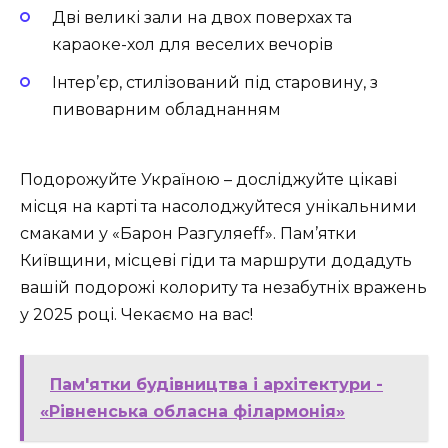
Дві великі зали на двох поверхах та
караоке-хол для веселих вечорів
Інтер’єр, стилізований під старовину, з
пивоварним обладнанням
Подорожуйте Україною – досліджуйте цікаві
місця на карті та насолоджуйтеся унікальними
смаками у «Барон Разгуляеff». Пам’ятки
Київщини, місцеві гіди та маршрути додадуть
вашій подорожі колориту та незабутніх вражень
у 2025 році. Чекаємо на вас!
Пам'ятки будівництва і архітектури -
«Рівненська обласна філармонія»