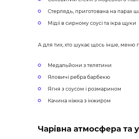
Стерлядь, приготована на парах 
Мідії в сирному соусі та ікра щуки
А для тих, хто шукає щось інше, меню 
Медальйони з телятини
Яловичі ребра барбекю
Ягня з соусом і розмарином
Качина ніжка з інжиром
Чарівна атмосфера та 