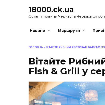
Перейти
18000.ck.ua
до
вмісту
Останні новини Черкас та Черкаської обл
Новини
Маршрути
Приві
ГОЛОВНА
»
ВІТАЙТЕ РИБНИЙ РЕСТОРАН БАРКАС FISH
Вітайте Рибни
Fish & Grill у с