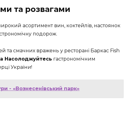
ми та розвагами
широкий асортимент вин, коктейлів, настоянок
астрономічну подорож.
ей та смачних вражень у ресторані Баркас Fish
та Насолоджуйтесь
гастрономічним
рці України!
ури - «Вознесенівський парк»