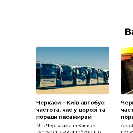
В
Черкаси – Київ автобус:
Черк
частота, час у дорозі та
част
поради пасажирам
пор
Між Черкасами та Києвом
Авто
курсує стільки автобусів, що
вируч