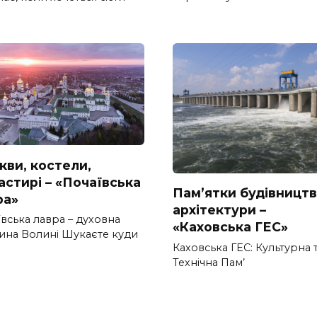
кви, костели,
астирі – «Почаївська
Пам’ятки будівництв
ра»
архітектури –
вська лавра – духовна
«Каховська ГЕС»
ина Волині Шукаєте куди
Каховська ГЕС: Культурна 
Технічна Пам’