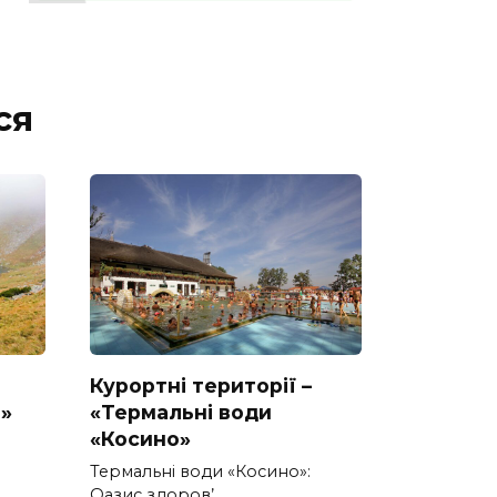
ся
Курортні території –
»
«Термальні води
«Косино»
Термальні води «Косино»:
Оазис здоров’