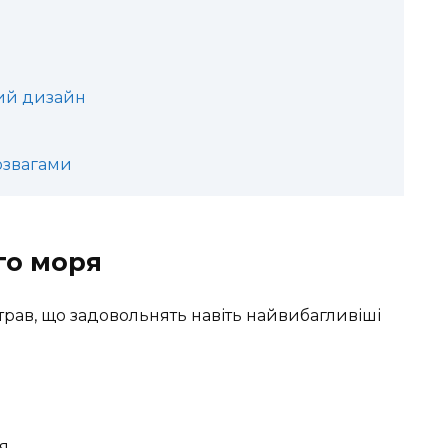
ний дизайн
озвагами
го моря
трав, що задовольнять навіть найвибагливіші
я