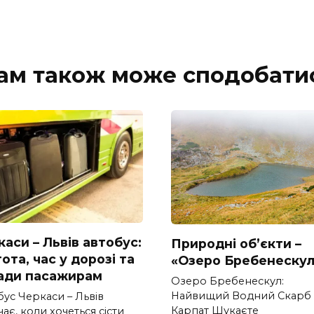
ам також може сподобати
аси – Львів автобус:
Природні об’єкти –
ота, час у дорозі та
«Озеро Бребенескул
ади пасажирам
Озеро Бребенескул:
Найвищий Водний Скарб
бус Черкаси – Львів
Карпат Шукаєте
ає, коли хочеться сісти