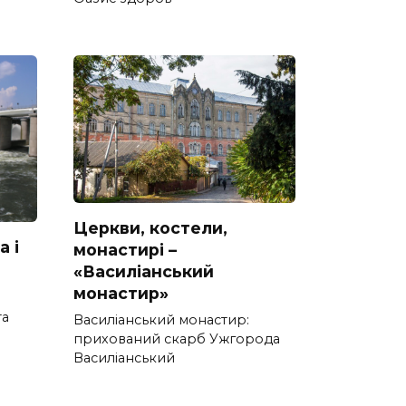
Церкви, костели,
а і
монастирі –
«Василіанський
монастир»
та
Василіанський монастир:
прихований скарб Ужгорода
Василіанський