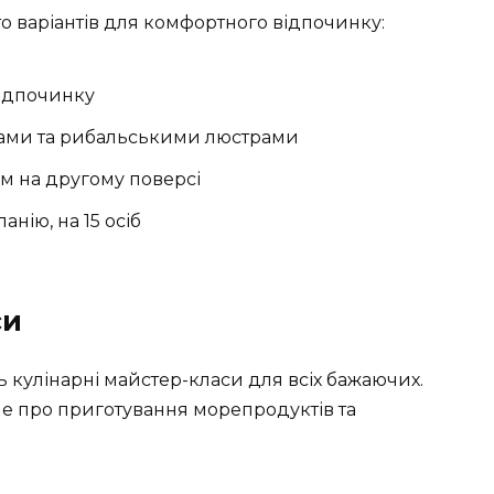
то варіантів для комфортного відпочинку:
відпочинку
лами та рибальськими люстрами
м на другому поверсі
анію, на 15 осіб
си
ь кулінарні майстер-класи для всіх бажаючих.
ше про приготування морепродуктів та