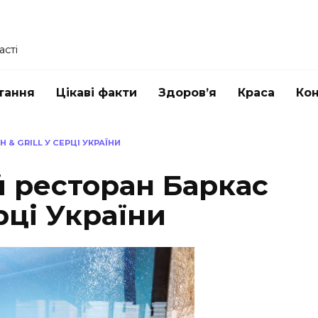
асті
тання
Цікаві факти
Здоров’я
Краса
Ко
 & GRILL У СЕРЦІ УКРАЇНИ
й ресторан Баркас
ерці України