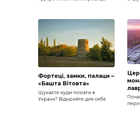
Цер
Фортеці, замки, палаци –
мон
«Башта Вітовта»
лав
Шукаєте куди поїхати в
Почаї
Україні? Відкрийте для себе
перл