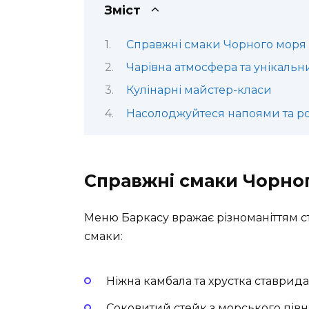
Зміст
Справжні смаки Чорного моря
Чарівна атмосфера та унікаль
Кулінарні майстер-класи
Насолоджуйтеся напоями та р
Справжні смаки Чорно
Меню Баркасу вражає різноманіттям с
смаки:
Ніжна камбала та хрустка ставрида
Соковитий стейк з морського півн