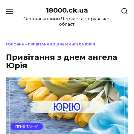
Перейти
18000.ck.ua
до
вмісту
Останні новини Черкас та Черкаської
області
ГОЛОВНА
»
ПРИВІТАННЯ З ДНЕМ АНГЕЛА ЮРІЯ
Привітання з днем ангела
Юрія
ПРИВІТАННЯ