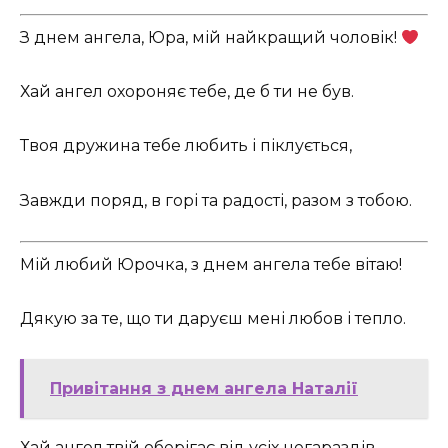
З днем ангела, Юра, мій найкращий чоловік!
Хай ангел охороняє тебе, де б ти не був.
Твоя дружина тебе любить і піклується,
Завжди поряд, в горі та радості, разом з тобою.
Мій любий Юрочка, з днем ангела тебе вітаю!
Дякую за те, що ти даруєш мені любов і тепло.
Привітання з днем ангела Наталії
Хай ангел твій оберігає від усіх негараздів,