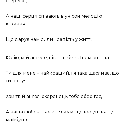
стереже,
А наші серця співають в унісон мелодію
кохання,
Що дарує нам сили і радість у житті.
Юрію, мій ангеле, вітаю тебе з Днем ангела!
Ти для мене – найкращий, і я така щаслива, що
ти поруч.
Хай твій ангел-охоронець тебе оберігає,
А наша любов стає крилами, що несуть нас у
майбутнє.