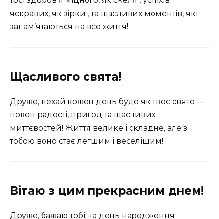
тобі здоров’я міцного, як скеля , успіхів
яскравих, як зірки , та щасливих моментів, які
запам’ятаються на все життя!
Щасливого свята!
Друже, нехай кожен день буде як твоє свято —
повен радості, пригод та щасливих
миттєвостей! Життя велике і складне, але з
тобою воно стає легшим і веселішим!
Вітаю з цим прекрасним днем!
Друже, бажаю тобі на день народження