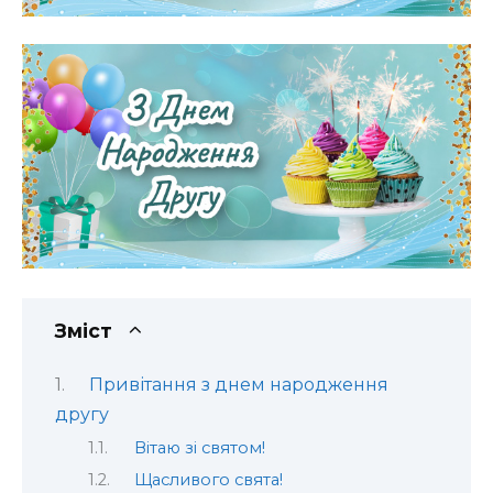
Зміст
Привітання з днем народження
другу
Вітаю зі святом!
Щасливого свята!