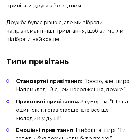
привітати друга з його днем.
Дружба буває різною, але ми зібрали
найрізноманітніші привітання, щоб ви могли
підібрати найкраще.
Типи привітань
Стандартні привітання:
Просто, але щиро.
Наприклад: “З днем народження, друже!”
Прикольні привітання:
З гумором: “Ще на
один рік ти став старше, але все ще
молодий у душі!”
Емоційні привітання:
Глибокі та щирі: “Ти
завжди був поруч, коли було важко.”