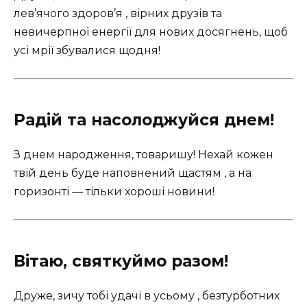
лев’ячого здоров’я , вірних друзів та
невичерпної енергії для нових досягнень, щоб
усі мрії збувалися щодня!
Радій та насолоджуйся днем!
З днем народження, товаришу! Нехай кожен
твій день буде наповнений щастям , а на
горизонті — тільки хороші новини!
Вітаю, святкуймо разом!
Друже, зичу тобі удачі в усьому , безтурботних