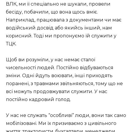
ВЛК, ми її спеціально не шукали, провели
бесіду, побачили, що вона щось вміє.
Наприклад, працювала з документами чи має
водійський досвід або якийсь інший, нам
корисний. Тоді ми пропонуємо їй служити у
ТЦК.
Щоб ви розуміли, у нас немає сталої
чисельності людей. Постійно відбуваються
зміни. Одні йдуть воювати, інші приходять
поранені, з травмами звільняються, тому що не
всі можуть продовжувати служити. У нас
постійно кадровий голод.
У нас не служать “особливі” люди, вони так само
мобілізовані. Ми їх призиваємо з цивільного
життя: трактористи, бухгалтери, менеджери,