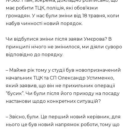
№560. І там, зокрема, докладно розписано, що
має робити ТЦК, поліція, які обов’язки
громадян. У нас були зміни від 18 травня, коли
набув чинності новий порядок.
Чи відбулися зміни після заяви Умєрова? В
принципі нічого не змінилося, ми діяли суворо
відповідно до порядку.
– Майже рік тому у студії був новопризначений
начальник ТЦК та СП Олександр Устименко,
який заявив, що він не прихильник операції
“бусик”. Чи були після його приходу на посаду
настанови щодо конкретних ситуацій?
– Звісно, були. Це перший новий керівник, для
нього це був новий напрямок роботи, тому що