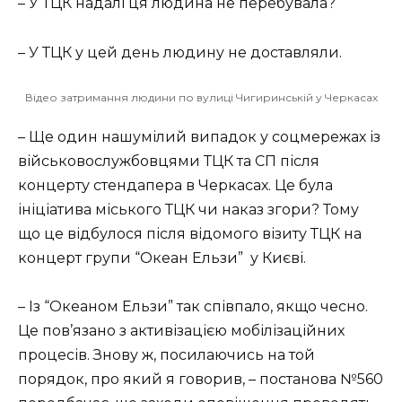
– У ТЦК надалі ця людина не перебувала?
– У ТЦК у цей день людину не доставляли.
Відео затримання людини по вулиці Чигиринській у Черкасах
– Ще один нашумілий випадок у соцмережах із
військовослужбовцями ТЦК та СП після
концерту стендапера в Черкасах. Це була
ініціатива міського ТЦК чи наказ згори? Тому
що це відбулося після відомого візиту ТЦК на
концерт групи “Океан Ельзи” у Києві.
– Із “Океаном Ельзи” так співпало, якщо чесно.
Це пов’язано з активізацією мобілізаційних
процесів. Знову ж, посилаючись на той
порядок, про який я говорив, – постанова №560